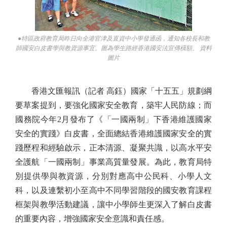
●特區政府教育局昨日向全港官津及直資中小學發通函，通知各校長和教
師國安白皮書學與教資源事宜。圖為學生路經香港國安法宣傳橫額。 資料
圖片
香港文匯報訊（記者 高鈺）國家「十五五」規劃綱
要草案提到，要強化國家安全教育，築牢人民防線；而
國務院今年2月發布了《「一國兩制」下香港維護國家
安全的實踐》白皮書，全面總結香港維護國家安全的實
踐歷程和經驗啟示，正本清源、凝聚共識，以高水平安
全護航「一國兩制」事業高質量發展。為此，教育局特
別提供學與教資源，分別對應高中公民科、小學人文
科，以及連繫初小至高中不同學習階段的國安教育課程
框架與教學活動建議，讓中小學師生更深入了解白皮書
的重要內容，增強國家安全意識和責任感。