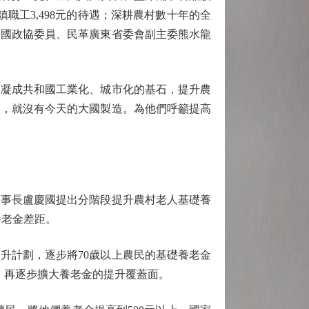
職工3,498元的待遇；深耕農村數十年的全
全國政協委員、民革廣東省委會副主委熊水龍
凝成共和國工業化、城市化的基石，提升農
』，就沒有今天的大國製造。為他們呼籲提高
事長盧慶國提出分階段提升農村老人基礎養
民養老金差距。
升計劃，逐步將70歲以上農民的基礎養老金
，再逐步擴大養老金的提升覆蓋面。