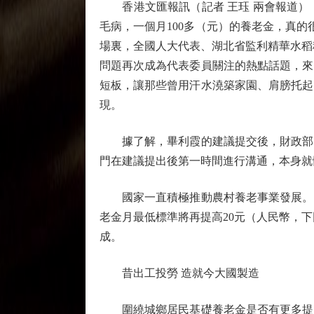
香港文匯報訊（記者 王珏 兩會報道）
毛病，一個月100多（元）的養老金，真的
場裏，全國人大代表、湖北省監利精華水稻
問題再次成為代表委員關注的熱點話題，來
短板，讓那些曾用汗水澆築家園、肩膀托起
現。
據了解，畢利霞的建議提交後，財政部、
門在建議提出後第一時間進行溝通，本身就
國家一直積極推動農村養老事業發展。「
老金月最低標準將再提高20元（人民幣，下
成。
昔出工投勞 造就今大國製造
圍繞城鄉居民基礎養老金是否有更多提升