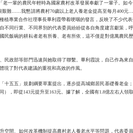
「老一輩的農民年輕時為國家農村改革發展奉獻了一輩子。如今
很艱難……我懇請將農村70歲以上老人養老金提高至每月400
種植專業合作社理事長畢利霞帶着哽咽的發言，反映了不少代表
自不同行業、不同界別的代表委員紛紛從各自角度建言獻策，
國民飯碗的耕耘者老有所養、老有所依，這不僅是對億萬農民
民政部等部門迅速與她取得了聯繫。畢利霞說，自己作為來自
體現了對代表建議的重視和高效的作風。
十五五」規劃綱要草案提出，逐步提高城鄉居民基礎養老金；
同），即從143元提升至163元。據了解，全國有1.8億左右人
空間、如何改革機制提高農村老人養老水平等問題，代表委員