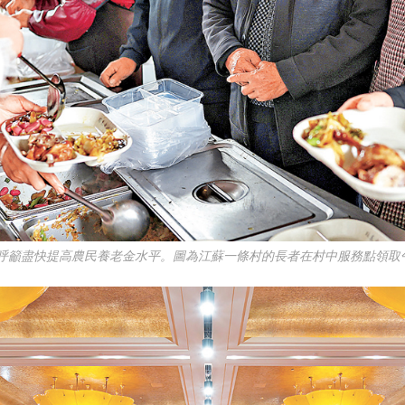
呼籲盡快提高農民養老金水平。圖為江蘇一條村的長者在村中服務點領取