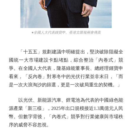
●全國人大代表鍾寶申。香港文匯報兩會傳真
「十五五」規劃建議中明確提出，堅決破除阻礙全
國統一大市場建設卡點堵點，綜合整治「內卷式」競
爭。在全國人大代表，隆基綠能董事長、總經理鍾寶申
看來，「反內卷」對寒冬中的光伏行業並非末日，「而
是一次大浪淘沙的篩選，更是一次破局重生的契機。」
以光伏、新能源汽車、鋰電池為代表的中國綠色能
源產業「新三樣」，2025年出口規模接近1.3萬億元人民
幣。但數字背後，「內卷式」競爭對行業健康與市場秩
序的威脅不容忽視。