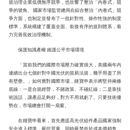
規治理企業低價無序競爭，也吹響了整治「內卷式」競
爭的號角。 國家市場監管總局在綜合整治「內卷式」競
爭方面，也制定並發布了一批針對性、操作性強的制度
標準，系統構建了覆蓋全面、銜接有序的規則體系，着
力完善長效治理機制。
保護知識產權 維護公平市場環境
「當前我們的國際市場壓力確實很大，美國兩年內
連續出台七個針對中國光伏的貿易法規，幾乎用盡了所
有壁壘。」如何應對國際市場，鍾寶申表示將堅持兩條
底線：一是合規經營，不賭政策、不碰紅線；二是靠技
術說話，讓產品足夠好，對方不用就虧了。只要技術優
勢在，市場總會打開一扇窗。
在鍾寶申看來，首先應提高光伏組件產品國家強制
安全准入標準，嚴控質量，同時嚴禁低於成本價銷售，