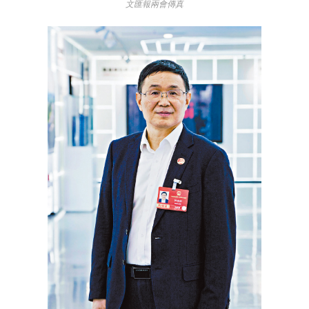
文匯報兩會傳真