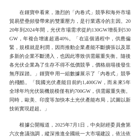
在鍾寶申看來，激烈的「內卷式」競爭和海外市場
貿易壁壘頻發帶來的雙重壓力，是行業遇冷的主因。20
20年到2024年間，光伏市場需求從約130GW增長到530
GW，年複合增速超過40%。「在這個過程中，供應偏
緊，規模就是利潤，因而推動企業產能不斷擴張以及眾
多新的企業不斷湧入，也因此導致供需嚴重失衡。隨後
各光伏企業為了生存不得不低價競爭，價格崩塌後發生
無序踩踏。」鍾寶申用一組數據展示了「內卷式」競爭
的殘酷。「我國光伏產能目前約1,400GW，而未來5年
全球年均光伏裝機規模僅有約700GW，供需嚴重失衡。
同時，歐美、印度等加快本土光伏產能布局，試圖以新
技術實現趕超。」
根據公開報道，2025年7月1日，中央財經委員會第
六次會議強調，縱深推進全國統一大市場建設，依法依