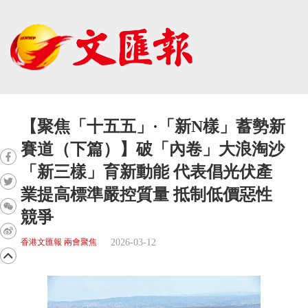
【聚焦「十五五」·「新N樣」蓄勢新
賽道（下篇）】破「內卷」大浪淘沙
「新三樣」育新動能 代表倡光伏產
業提高標準嚴控質量 抵制低價惡性
競爭
2026-03-12
香港文匯報 兩會聚焦