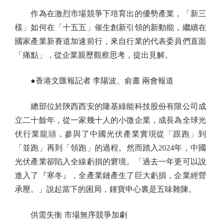
作為在激烈市場競爭下培育出的優勢產業，「新三
樣」如何在「十五五」催生創新引領的新動能，繼續在
國家產業新賽道加速前行，來自行業的代表委員們直面
「痛點」，從企業親歷觀察思考，提出見解。
●香港文匯報記者 李陽波、俞晝 兩會報道
總部位於陝西西安的隆基綠能科技股份有限公司成
立二十餘年，從一家幾十人的小微企業，成長為全球光
伏行業龍頭，參與了中國光伏產業實現從「跟跑」到
「並跑」再到「領跑」的過程。然而踏入2024年，中國
光伏產業卻陷入全線虧損的窘境。「過去一年更可以說
進入了『寒冬』，全產業鏈產生了巨大虧損，企業經營
承壓。」說起當下的困局，鍾寶申心裏是五味雜陳。
供需失衡 市場無序競爭加劇