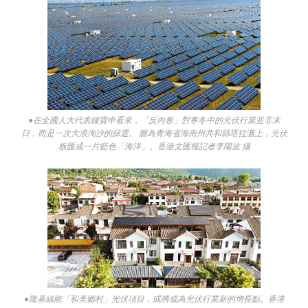
●在全國人大代表鍾寶申看來，「反內卷」對寒冬中的光伏行業並非末
日，而是一次大浪淘沙的篩選。 圖為青海省海南州共和縣塔拉灘上，光伏
板匯成一片藍色「海洋」。香港文匯報記者李陽波 攝
●隆基綠能「和美鄉村」光伏項目，或將成為光伏行業新的增長點。香港