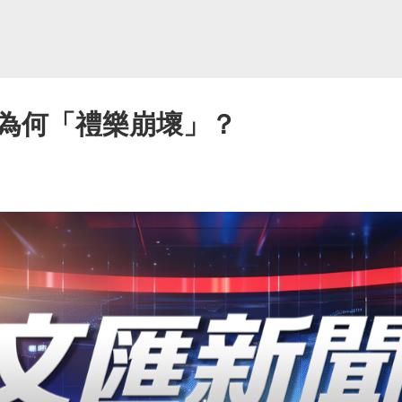
為何「禮樂崩壞」？