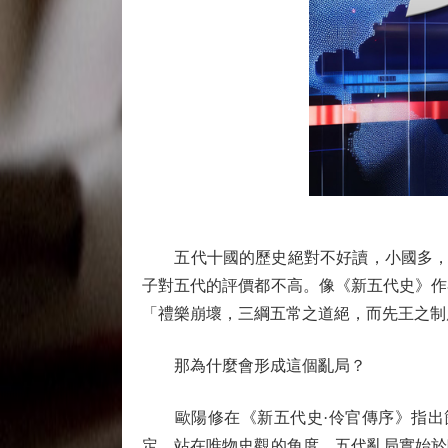
五代十國的歷史絕對不好讀，小國多，改
子對五代的評價都不高。像《新五代史》作
「禮樂崩壞，三綱五常之道絕，而先王之制
那為什麼會形成這個亂局？
歐陽修在《新五代史·伶官傳序》指出箇
定。站在唯物史觀的角度，五代亂局實始於