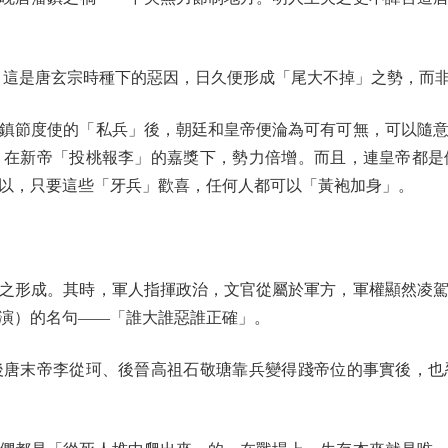
這是唐玄宗時種下的惡因，日久便形成「尾大不掉」之勢，而非
節度使的「私兵」後，朝廷和皇帝便淪為可有可無，可以隨意
，在新帝「投桃報李」的嘉獎下，勢力倍增。而且，連皇帝都是
以，只要這些「牙兵」歡喜，任何人都可以「黃袍加身」。
形成。其時，軍人指揮政治，文官從屬於軍方，軍權顯然凌駕
演）的名句——「誰大誰惡誰正確」。
末帝李從珂、後晉高祖石敬瑭靠兵變得踐帝位的事實後，也