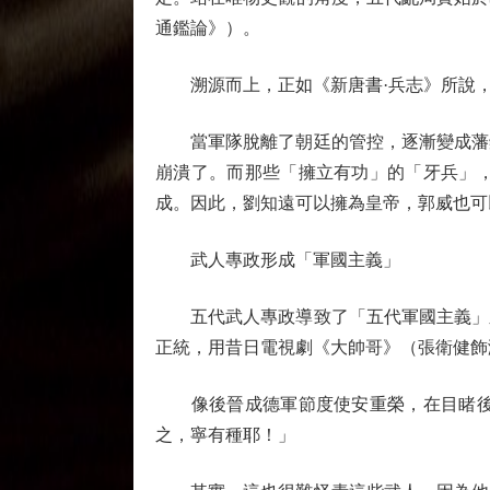
通鑑論》）。
溯源而上，正如《新唐書·兵志》所說，
當軍隊脫離了朝廷的管控，逐漸變成藩鎮
崩潰了。而那些「擁立有功」的「牙兵」
成。因此，劉知遠可以擁為皇帝，郭威也可
武人專政形成「軍國主義」
五代武人專政導致了「五代軍國主義」之
正統，用昔日電視劇《大帥哥》（張衛健飾
像後晉成德軍節度使安重榮，在目睹後唐
之，寧有種耶！」