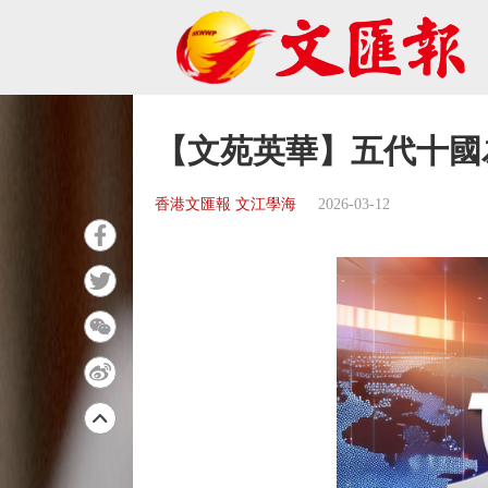
【文苑英華】五代十國
香港文匯報 文江學海
2026-03-12