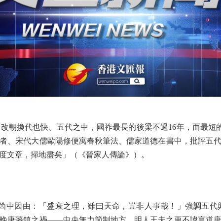
朝換代也快。五代之中，國祚最長的後梁不過16年，而最短的
者、宋代大儒歐陽修便寓春秋筆法、儒家道德在書中，批評五
度文章，掃地盡矣」（《晉家人傳論》）。
中因由：「盛衰之理，雖曰天命，豈非人事哉！」強調五代
晚唐藩鎮之禍——中央無力節制地方。明人王夫之更不諱言道