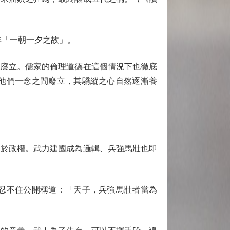
「一朝一夕之故」。
廢立。儒家的倫理道德在這個情況下也徹底
他們一念之間廢立，其驕縱之心自然逐漸養
於政權。武力建國成為邏輯、兵強馬壯也即
忍不住公開稱道：「天子，兵強馬壯者當為