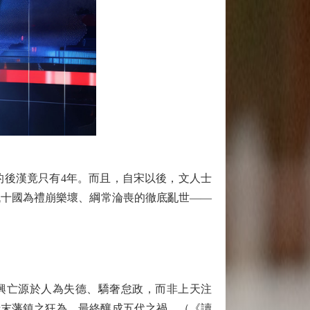
後漢竟只有4年。而且，自宋以後，文人士
代十國為禮崩樂壞、綱常淪喪的徹底亂世——
興亡源於人為失德、驕奢怠政，而非上天注
唐末藩鎮之狂為，最終釀成五代之禍。（《讀