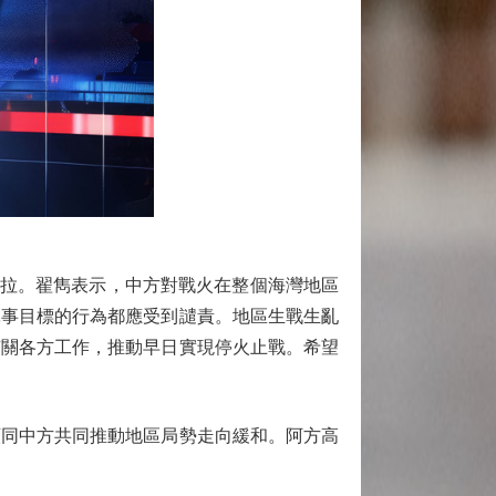
杜拉。翟雋表示，中方對戰火在整個海灣地區
軍事目標的行為都應受到譴責。地區生戰生亂
有關各方工作，推動早日實現停火止戰。希望
同中方共同推動地區局勢走向緩和。阿方高