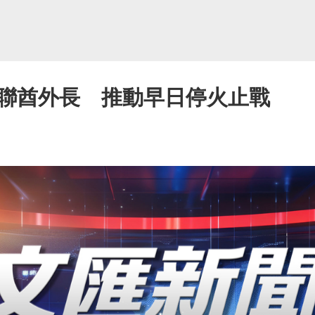
聯酋外長 推動早日停火止戰