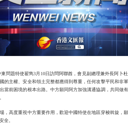
問題特使翟雋3月10日訪問阿聯酋，會見副總理兼外長阿卜
國的主權、安全和領土完整都應得到尊重，任何攻擊平民和非
出當前困境的根本出路。中方願同阿方加強溝通協調，共同做
。
，高度重視中方重要作用，歡迎中國特使在地區穿梭斡旋，願
安全。