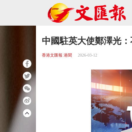
中國駐英大使鄭澤光：
香港文匯報 港聞
2026-03-12