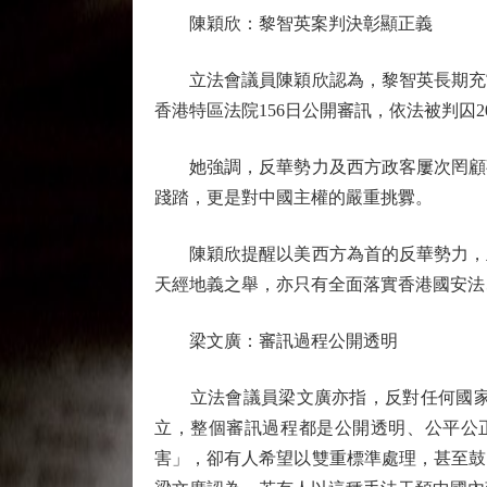
陳穎欣：黎智英案判決彰顯正義
立法會議員陳穎欣認為，黎智英長期充當
香港特區法院156日公開審訊，依法被判
她強調，反華勢力及西方政客屢次罔顧事
踐踏，更是對中國主權的嚴重挑釁。
陳穎欣提醒以美西方為首的反華勢力，立
天經地義之舉，亦只有全面落實香港國安法
梁文廣：審訊過程公開透明
立法會議員梁文廣亦指，反對任何國家，
立，整個審訊過程都是公開透明、公平公
害」，卻有人希望以雙重標準處理，甚至鼓