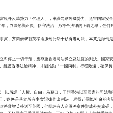
境外反華勢力「代理人」，串謀勾結外國勢力、危害國家安全
囚20年，判決彰顯正義、恪守法治，乃符合法律的正義之舉，任何
實，妄圖借黎智英移送服刑公然干預香港司法，本質是顛倒是
即停止一切干預，應尊重香港司法獨立及法庭的判決。國家安
、維護香港法治精神，才能推動「一國兩制」行穩致遠，確保長
以所謂「人權、自由」為藉口，干預香港以至國家的司法和
正，案件是基於所有事實證據作出判決，經得起國際社會的考
吹將黎智英移送至英國，他批評有人企圖將案件變成外交籌碼