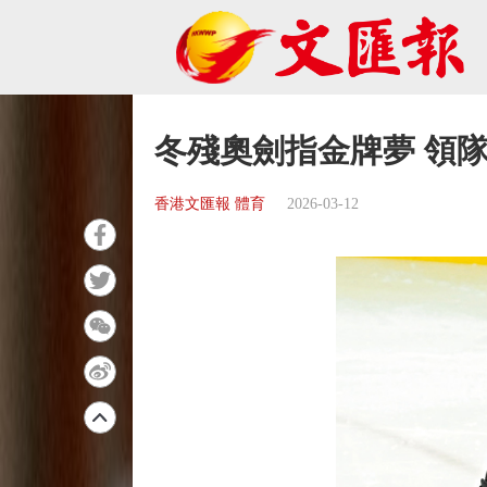
冬殘奧劍指金牌夢 領
香港文匯報 體育
2026-03-12