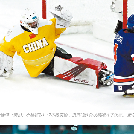
中國隊（黃衫）小組賽以1：7不敵美國，仍憑2勝1負成績闖入準決賽。 新