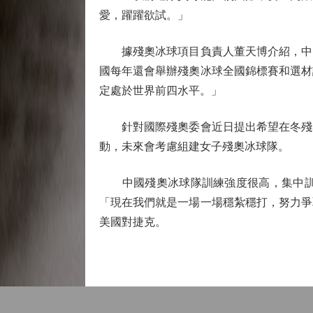
愛，躍躍欲試。」
據殘奧冰球項目負責人董天博介紹，中國殘
國每年還會舉辦殘奧冰球全國錦標賽和選材
定處於世界前四水平。」
針對國際殘奧委會近日提出希望在冬殘奧
動，未來會考慮組建女子殘奧冰球隊。
中國殘奧冰球隊訓練強度很高，集中訓練
「現在我們就是一場一場穩紮穩打，努力爭
美國對捷克。