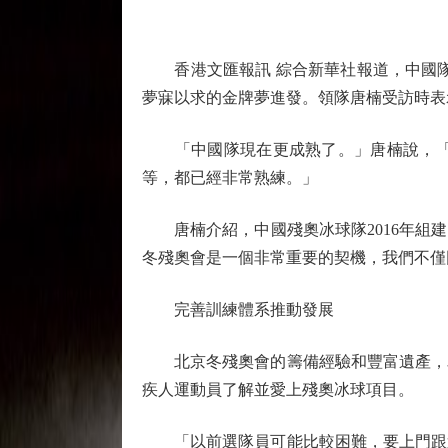
香港文匯報訊 綜合新華社報道，中國隊於
夢寐以求的金牌夢進發。領隊唐楠受訪時表
「中國隊現在更成熟了。」唐楠說，「每
等，都已經非常熟練。」
唐楠介紹，中國殘奧冰球隊2016年組建
冬殘奧會是一個非常重要的契機，我們不僅
完善訓練體系推動發展
北京冬殘奧會的籌備經驗和豐富遺產，為
疾人運動員了解並愛上殘奧冰球項目。
「以前選隊員可能比較困難，要上門跟運