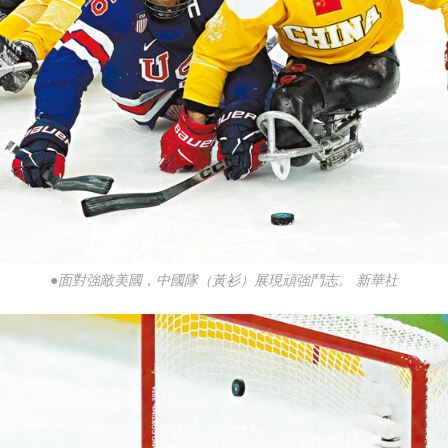
●面對強敵美國，中國隊（黃衫）展現頑強鬥志。 新華社