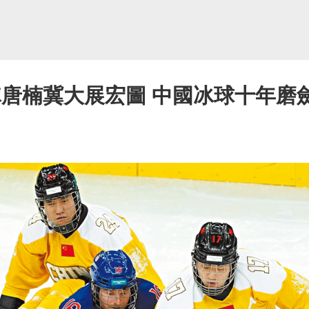
隊唐楠冀大展宏圖 中國冰球十年磨