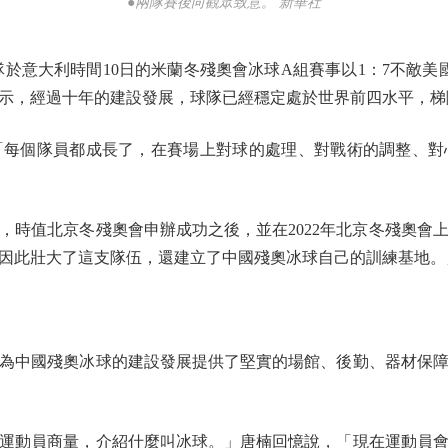
●兩隊賽後向觀眾致意。 新華社
意大利時間10日的米蘭冬殘奧會冰球A組賽事以1：7不敵美
示，經過十年的建設發展，球隊已經穩定處於世界前四水平，梯
個隊員都成長了，在賽場上對球的處理、對戰術的調整、對
，時值北京冬殘奧會申辦成功之後，並在2022年北京冬殘奧會
因此壯大了這支隊伍，還建立了中國殘奧冰球自己的訓練基地。
中國殘奧冰球的建設發展提供了堅實的場館、後勤、器材保障
動員商量，介紹什麼叫冰球。」唐楠回憶說，「現在運動員會