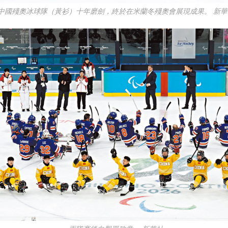
●中國殘奧冰球隊（黃衫）十年磨劍，終於在米蘭冬殘奧會展現成果。 新華