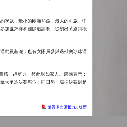
6歲，最小的剛滿18歲，最大的41歲。中
極參加世錦賽和國際邀請賽，從初出茅廬到穩
運動員基礎，也有女隊員參與過殘奧冰球運
目標一起努力，彼此親如家人。唐楠表示：
加拿大爭逐決賽席位；同日另一場準決賽則是
讀香港文匯報PDF版面