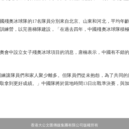
奧冰球隊的17名隊員分別來自北京、山東和河北，平均年齡約2
訓練營，以完善梯隊建設，「在過去四年，中國殘奧冰球隊積
會中設立女子殘奧冰球項目的消息，唐楠表示，中國有不錯的
讓隊員們和家人聚少離多。但隊員們從未抱怨，為了共同的
取拿到更好成績。」中國隊將於當地時間13日出戰準決賽，與
香港大公文匯傳媒集團有限公司版權所有