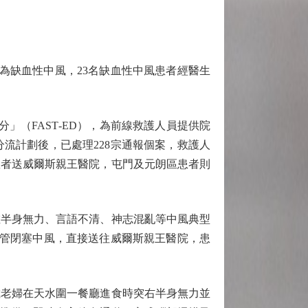
為缺血性中風，23名缺血性中風患者經醫生
（FAST‑ED），為前線救護人員提供院
流計劃後，已處理228宗通報個案，救護人
患者送威爾斯親王醫院，屯門及元朗區患者則
左半身無力、言語不清、神志混亂等中風典型
大血管閉塞中風，直接送往威爾斯親王醫院，患
歲老婦在天水圍一餐廳進食時突右半身無力並