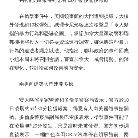
●香港文匯報特約記者 成小智 多倫多報道
在槍擊事件中，美國領事館的大門遭到損壞，大樓
外發現約10枚彈殼。總理卡尼形容這次槍擊是「令人髮
指的暴力行為和恐嚇企圖」，承諾加拿大皇家騎警和聯
邦機構將投入一切必要資源進行調查，確保將這些暴力
行為的違法者繩之以法。他指出，聯邦政府的事件回應
小組本周末將召開會議，審查加拿大「威脅情勢」的潛
在變化，並討論如何改善國內安全。
兩男向建築大門連開多槍
安大略省皇家騎警和多倫多警察局表示，警方於10
日凌晨約5時30分接獲報案，得悉有人向美國領事館開
槍。多倫多警察局副局長巴雷多表示，槍擊事件可能早
在凌晨4時29分發生，只是當時未被發覺。警方初步調
查後表示，一輛白色本田CR-V汽車停在領事館前，兩