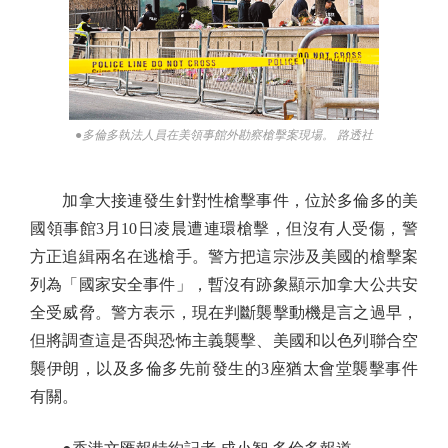
●多倫多執法人員在美領事館外勘察槍擊案現場。 路透社
加拿大接連發生針對性槍擊事件，位於多倫多的美
國領事館3月10日凌晨遭連環槍擊，但沒有人受傷，警
方正追緝兩名在逃槍手。警方把這宗涉及美國的槍擊案
列為「國家安全事件」，暫沒有跡象顯示加拿大公共安
全受威脅。警方表示，現在判斷襲擊動機是言之過早，
但將調查這是否與恐怖主義襲擊、美國和以色列聯合空
襲伊朗，以及多倫多先前發生的3座猶太會堂襲擊事件
有關。