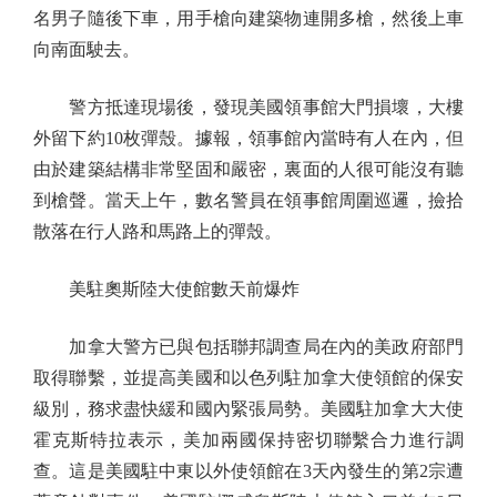
名男子隨後下車，用手槍向建築物連開多槍，然後上車
向南面駛去。
警方抵達現場後，發現美國領事館大門損壞，大樓
外留下約10枚彈殼。據報，領事館內當時有人在內，但
由於建築結構非常堅固和嚴密，裏面的人很可能沒有聽
到槍聲。當天上午，數名警員在領事館周圍巡邏，撿拾
散落在行人路和馬路上的彈殼。
美駐奧斯陸大使館數天前爆炸
加拿大警方已與包括聯邦調查局在內的美政府部門
取得聯繫，並提高美國和以色列駐加拿大使領館的保安
級別，務求盡快緩和國內緊張局勢。美國駐加拿大大使
霍克斯特拉表示，美加兩國保持密切聯繫合力進行調
查。這是美國駐中東以外使領館在3天內發生的第2宗遭