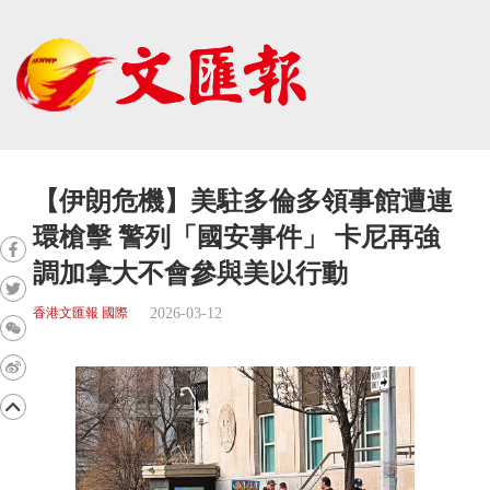
【伊朗危機】美駐多倫多領事館遭連
環槍擊 警列「國安事件」 卡尼再強
調加拿大不會參與美以行動
2026-03-12
香港文匯報 國際