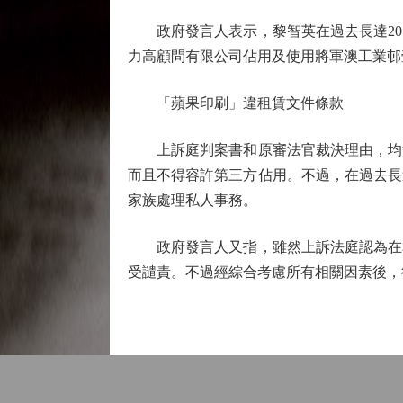
政府發言人表示，黎智英在過去長達20
力高顧問有限公司佔用及使用將軍澳工業邨
「蘋果印刷」違租賃文件條款
上訴庭判案書和原審法官裁決理由，均清
而且不得容許第三方佔用。不過，在過去長
家族處理私人事務。
政府發言人又指，雖然上訴法庭認為在本
受譴責。不過經綜合考慮所有相關因素後，