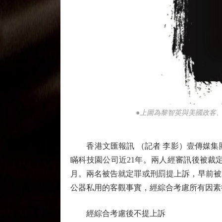
●上圖為黎智英與美國政客
香港文匯報訊 （記者 李影）壹傳媒集
瞞科技園公司近21年。兩人經審訊後被裁定
月。兩名被告就定罪或刑罰提上訴，早前被
公器私用的客觀事實，經綜合考慮所有因素
經綜合考慮後不提上訴