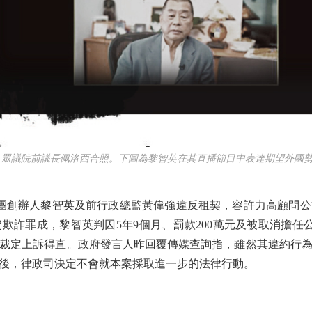
、眾議院前議長佩洛西合照。下圖為黎智英在其直播節目中表達期望外國勢
團創辦人黎智英及前行政總監黃偉強違反租契，容許力高顧問公
欺詐罪成，黎智英判囚5年9個月、罰款200萬元及被取消擔任
裁定上訴得直。政府發言人昨回覆傳媒查詢指，雖然其違約行
後，律政司決定不會就本案採取進一步的法律行動。