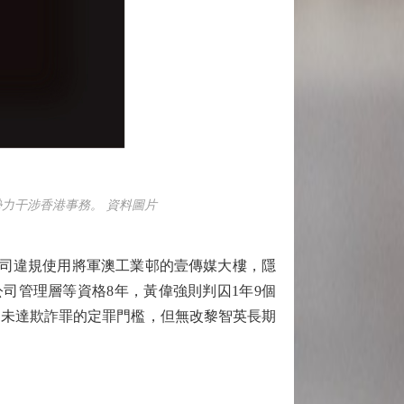
力干涉香港事務。 資料圖片
司違規使用將軍澳工業邨的壹傳媒大樓，隱
公司管理層等資格8年，黃偉強則判囚1年9個
為未達欺詐罪的定罪門檻，但無改黎智英長期