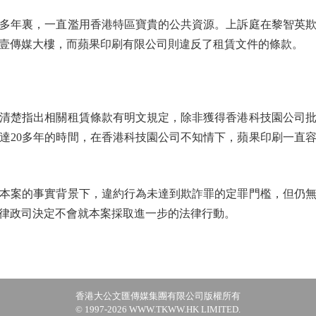
多年裏，一直濫用香港特區寶貴的公共資源。上訴庭在黎智英欺
壹傳媒大樓，而蘋果印刷有限公司則違反了租賃文件的條款。
楚指出相關租賃條款有明文規定，除非獲得香港科技園公司批
達20多年的時間，在香港科技園公司不知情下，蘋果印刷一直
案的事實背景下，違約行為未達到欺詐罪的定罪門檻，但仍無
律政司決定不會就本案採取進一步的法律行動。
香港大公文匯傳媒集團有限公司版權所有
© 1997-2026 WWW.TKWW.HK LIMITED.