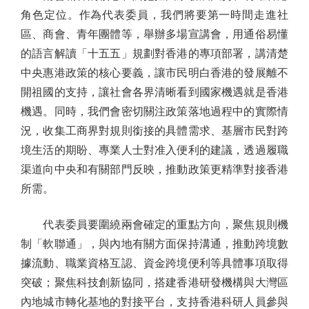
角色定位。作為代表委員，我們將要第一時間走進社
區、商會、青年團體等，舉辦多場宣講會，用通俗易懂
的語言解讀「十五五」規劃對香港的專項部署，講清楚
中央惠港政策的核心要義，讓市民明白香港的發展離不
開祖國的支持，讓社會各界清晰看到國家機遇就是香港
機遇。同時，我們會密切關注政策落地過程中的實際情
況，收集工商界對規則銜接的具體需求、基層市民對跨
境生活的期盼、專業人士對准入便利的建議，透過履職
渠道向中央和有關部門反映，推動政策更精準對接香港
所需。
代表委員要圍繞兩會確定的重點方向，聚焦規則機
制「軟聯通」，與內地有關方面保持溝通，推動跨境數
據流動、職業資格互認、資金跨境便利等具體事項取得
突破；聚焦科技創新協同，搭建香港研發機構與大灣區
內地城市轉化基地的對接平台，支持香港科研人員參與