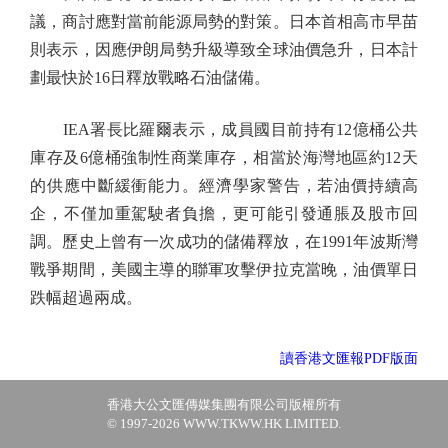
議，商討應對當前能源局勢的對策。日本首相高市早苗
則表示，因應伊朗局勢升級導致全球油價急升，日本計
劃最快於16日釋放戰略石油儲備。
IEA署長比羅爾表示，成員國目前持有12億桶公共
庫存及6億桶強制性商業庫存，相當於海灣地區約12天
的供應中斷緩衝能力。經濟學家警告，若油價持續高
企，不僅加重駕駛者負擔，更可能引發通脹及股市回
調。歷史上曾有一次成功的儲備釋放，在1991年波斯灣
戰爭期間，美國主導的聯軍攻擊伊拉克當晚，油價單日
跌幅超過兩成。
讀香港文匯報PDF版面
香港大公文匯傳媒集團有限公司版權所有
© 1997-2026 WWW.TKWW.HK LIMITED.