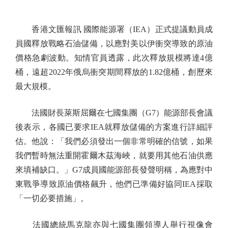
香港文匯報訊 國際能源署（IEA）正式提議動員成
員國釋放戰略石油儲備，以應對美以伊衝突導致的原油
價格急劇波動。知情官員透露，此次釋放規模將達4億
桶，遠超2022年俄烏衝突期間釋放的1.82億桶，創歷來
最大規模。
法國財長萊斯屈爾在七國集團（G7）能源部長會議
後表示，各國已要求IEA就釋放儲備的方案進行詳細評
估。他說：「我們必須發出一個非常明確的信號，如果
我們暫時無法重開霍爾木茲海峽，就要用其他石油供應
來填補缺口。」G7成員國能源部長發聲明稱，為應對中
東戰爭導致原油價格飆升，他們已準備好協同IEA採取
「一切必要措施」。
法國總統馬克龍亦與七國集團領導人舉行視像會