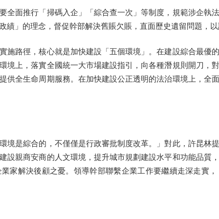
全面推行「掃碼入企」「綜合查一次」等制度，規範涉企執法
政績」的理念，督促幹部解決舊賬欠賬，直面歷史遺留問題，以
施路徑，核心就是加快建設「五個環境」。在建設綜合最優的
環境上，落實全國統一大市場建設指引，向各種潛規則開刀，
提供全生命周期服務。在加快建設公正透明的法治環境上，全
境是綜合的，不僅僅是行政審批制度改革。」對此，許昆林提
建設親商安商的人文環境，提升城市規劃建設水平和功能品質
企業家解決後顧之憂。領導幹部聯繫企業工作要繼續走深走實，