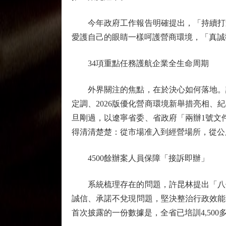
今年政府工作報告明確提出，「持續打造
愛護自己的眼睛一樣呵護營商環境，「真誠
34項重點任務護航企業全生命周期
外界關注的焦點，在於決心如何落地。許
定調、2026版優化營商環境新舉措亮相
旦剛過，以遼寧省委、省政府「兩辦1號文
得清清楚楚：從市場准入到經營場所，從公
4500餘辦案人員保障「接訴即辦」
系統梳理存在的問題，許昆林提出「八個
誠信、承諾不兌現問題，堅決整治行政效能
首次披露的一份數據是，全省已培訓4,50