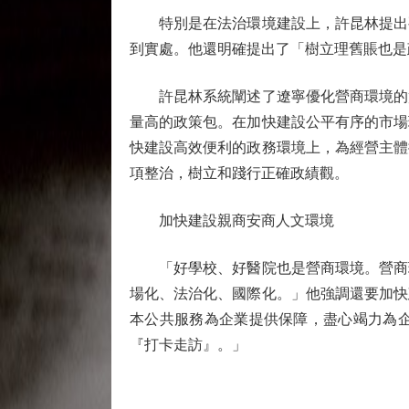
特別是在法治環境建設上，許昆林提出要
到實處。他還明確提出了「樹立理舊賬也是
許昆林系統闡述了遼寧優化營商環境的實
量高的政策包。在加快建設公平有序的市場
快建設高效便利的政務環境上，為經營主體
項整治，樹立和踐行正確政績觀。
加快建設親商安商人文環境
「好學校、好醫院也是營商環境。營商環
場化、法治化、國際化。」他強調還要加快
本公共服務為企業提供保障，盡心竭力為
『打卡走訪』。」