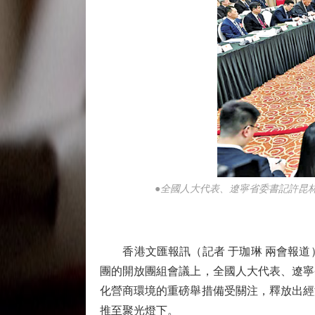
●全國人大代表、遼寧省委書記許昆
香港文匯報訊（記者 于珈琳 兩會報道
團的開放團組會議上，全國人大代表、遼寧
化營商環境的重磅舉措備受關注，釋放出經
推至聚光燈下。