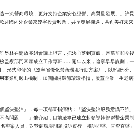
一流營商環境，更好支持企業安心經營、高質量發展」。許昆
歡迎國內外企業來遼寧投資興業，共享發展機遇，共創美好未來
昆林在開放團組會議上坦言，把決心落到實處，是當前和今後
、紀檢監察部門牽頭成立工作專班……開年以來，遼寧早早謀劃，
件」形式印發的《遼寧省優化營商環境行動方案》，以6個部分、
用事業到退出機制，10個關鍵環節環環相扣，覆蓋企業「生老病
堅決整治」，每一項都直指痛點：「堅決整治服務意識不強、
不高問題……」他介紹，目前遼寧已建立起領導幹部聯繫企業
0多名辦案人員，對營商環境問題投訴實行「接訴即辦、直查直辦