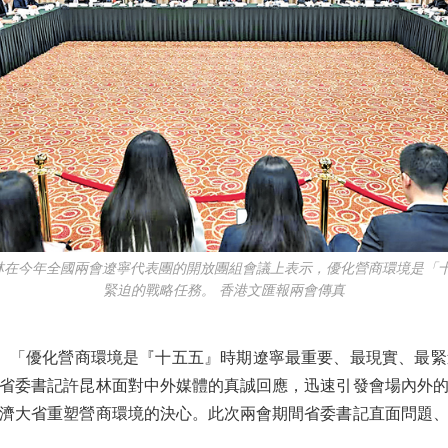
林在今年全國兩會遼寧代表團的開放團組會議上表示，優化營商環境是「
緊迫的戰略任務。 香港文匯報兩會傳真
）「優化營商環境是『十五五』時期遼寧最重要、最現實、最緊
省委書記許昆林面對中外媒體的真誠回應，迅速引發會場內外
濟大省重塑營商環境的決心。此次兩會期間省委書記直面問題