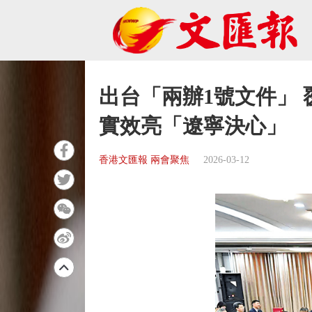
出台「兩辦1號文件」
實效亮「遼寧決心」
香港文匯報 兩會聚焦
2026-03-12