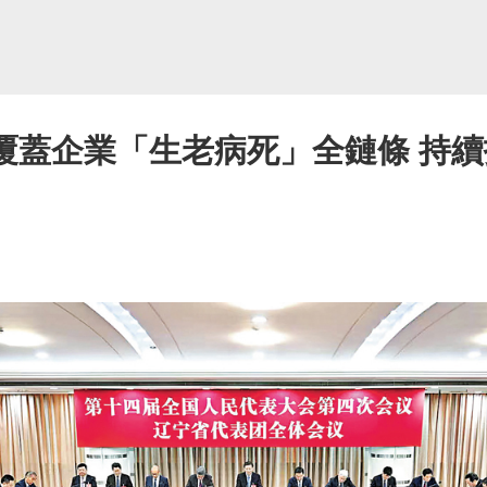
 覆蓋企業「生老病死」全鏈條 持續