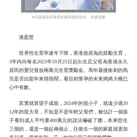
●毛孩成為單身男女最得寵的玩伴。 作者供圖
連盈慧
世界性生育率連年下降，香港政府為此鼓勵生育，
3年內向每名2023年10月25日起出生且父母為香港永久
居民的嬰兒發放兩萬元生育獎勵金。馬年最後衝刺的馬
兒是否比龍年來得熱鬧，看目前懷孕的未來媽媽大概已
心中有數。
其實就算望子成龍，2024年的龍小子，就遠少過20
12年的龍大哥，不知是不是年輕父母們，被估計一個孩
子養到成人平均要400萬元的說法嚇破了膽，本來想生
三個的，還是一個起兩個止，往後生一個的家庭就更加