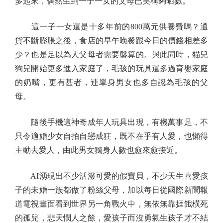
多起來，偶然生到一子一女的父母已笑稱夠晒數。
這一子一女還是十多年前的800萬元供養費嗎？通
貨不斷膨脹之後，食店的早午晚餐跟今日的價錢相差多
少？也是足以為人父母者需要盤算的。與此同時，貓兒
狗兒開始更多進入家庭了，毛孩的玩具還多過育嬰家庭
的奶嘴，更有甚者，連單身男女也多自認為毛孩的父
母。
隨後手機這神奇成年人玩具出現，有機萬事足，不
只令適婚少女自拍自戀成狂，既不在乎有人愛，也懶得
主動去愛人，由此男女獨身人數也愈來愈接近。
AI湧現出不少活潑可愛的假寶貝，不少天生喜愛孩
子的未婚一族都做了粉絲父母，加以每日從國際新聞報
道電視畫面看到世界另一角戰火中，無依無靠捱餓橫死
的孤兒，悲天憫人之餘，愛孩子而沒勇氣生孩子才不結