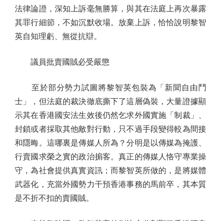
法律論證，深知上訴毫無勝算，與其在法庭上再次暴露
其罪行細節，不如沉默收場。放棄上訴，恰恰說明黎智
英自知理虧、無從抗辯。
議員批賣國賊必受嚴懲
至於部分勢力試圖將黎智英包裝為「新聞自由鬥
士」，但法庭的裁決徹底撕下了這層偽裝，大量證據顯
示其在香港國安法生效後仍然乞求外國實施「制裁」、
封鎖或者採取其他敵對行動，只不過手段變得較為間接
和隱晦。這哪裏是傳媒人所為？分明是以傳媒為掩護、
行賣國求榮之實的政治掮客。真正的傳媒人恪守專業操
守，為社會提供真實資訊；而黎智英所做的，是將媒體
武器化，充當外國勢力干預香港事務的馬前卒，其本質
是不折不扣的賣國賊。