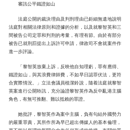
審訊公平鐵證如山
法庭公開的裁決理由及判刑理由已鉅細無遺地說明
法庭對相關法律原則和證據的分析，以及就黎智英和三
間被告公司定罪和判刑的考量，有理有節。由於有部分
被告已就刑罰提出上訴許可申請，律政司不會就案件作
進一步評論。
「黎智英放棄上訴，反映他自知理虧，罪有應得、
鐵證如山，與其浪費律師費，不如早日認罪伏法，更符
合實際情況。」立法會議員植潔鈴說，隨着法庭就黎智
英案進行公開聆訊，充分論證黎智英作為反中亂港主腦
角色，有無可推翻、難以抵賴的罪證。
她批評，黎智英作為案中主腦，負有勾結外國勢力
的嚴重罪責，其所作所為早已超出傳媒人的基本倫理，