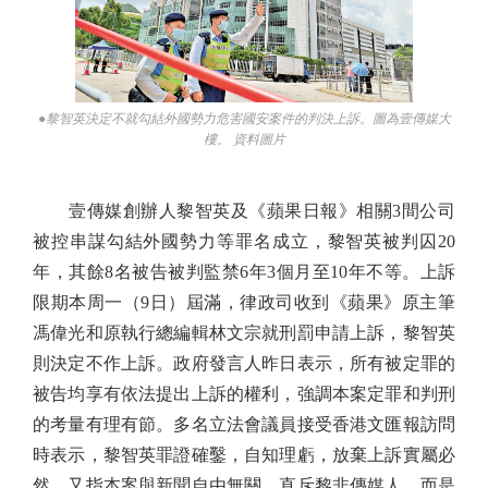
●黎智英決定不就勾結外國勢力危害國安案件的判決上訴。圖為壹傳媒大
樓。 資料圖片
壹傳媒創辦人黎智英及《蘋果日報》相關3間公司
被控串謀勾結外國勢力等罪名成立，黎智英被判囚20
年，其餘8名被告被判監禁6年3個月至10年不等。上訴
限期本周一（9日）屆滿，律政司收到《蘋果》原主筆
馮偉光和原執行總編輯林文宗就刑罰申請上訴，黎智英
則決定不作上訴。政府發言人昨日表示，所有被定罪的
被告均享有依法提出上訴的權利，強調本案定罪和判刑
的考量有理有節。多名立法會議員接受香港文匯報訪問
時表示，黎智英罪證確鑿，自知理虧，放棄上訴實屬必
然，又指本案與新聞自由無關，直斥黎非傳媒人，而是