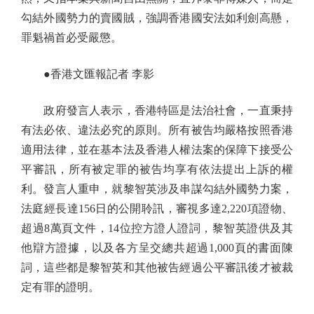
勾結外國勢力的賣國賊，強調香港國安法如利劍高懸，
罪魁禍首必受嚴懲。
●香港文匯報記者 李影
政府發言人表示，香港特區是法治社會，一直秉持
有法必依、違法必究的原則。所有被告均嚴格按照香港
適用法律，並在基本法及香港人權法案的保障下接受公
平審訊，所有被定罪的被告均享有依法提出上訴的權
利。發言人重申，就黎智英涉及串謀勾結外國勢力案，
法庭經長達156日的公開聆訊，審視多達2,220項證物、
超過8萬頁文件，14位控方證人證詞，黎智英證供及其
他辯方證據，以及各方呈交總共超過1,000頁的書面陳
詞，這些都是黎智英和其他被告經過公平審訊後才被裁
定有罪的證明。