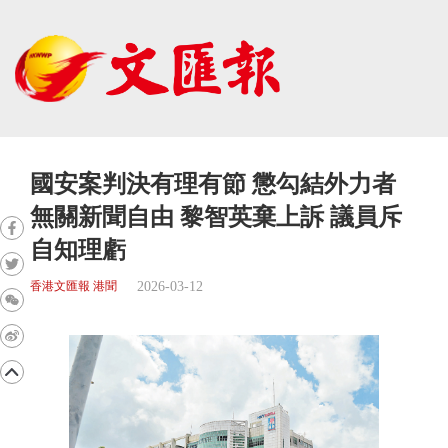
國安案判決有理有節 懲勾結外力者
無關新聞自由 黎智英棄上訴 議員斥
自知理虧
2026-03-12
香港文匯報 港聞