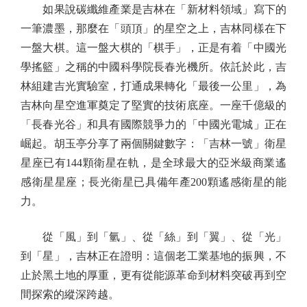
如果說碳纖維產業是吉林在「新材料領域」寫下的
一筆濃墨，那麼在「頭頂」的星空之上，吉林同樣在下
一盤大棋。這一盤大棋的「棋手」，正是有着「中國光
學搖籃」之稱的中國科學院長春光機所。依託於此，吉
林組建吉光實驗室，打通成果轉化「最後一公里」，為
吉林向星空進軍奠定了堅實的技術底座。一座千億級的
「長春光谷」和具有國際競爭力的「中國光電城」正在
崛起。胡玉亭分享了兩個關鍵數字：「吉林一號」衛星
星座已有144顆衛星在軌，是全球最大的亞米級商業遙
感衛星星座；長光衛星已具備年產200顆遙感衛星的能
力。
從「風」到「氫」、從「絲」到「翼」、從「光」
到「星」，吉林正在證明：這個老工業基地的振興，不
止於黑土地的厚重，更有從能源革命到材料突破再到空
間探索的縱深跨越。