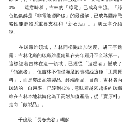
0%——這意味着，吉林的「綠電」已成為主流。「綠
色氫氨醇是『非電能源降碳』的最優解，已成為國家戰
略性能源體系重要支柱和『新石油』。」胡玉亭介紹
說。
在碳纖維領域，吉林同樣跑出加速度。胡玉亭透
露：吉林化纖的碳纖維產銷量在去年躍升至全球第一。
這標誌着吉林在這一領域，已經從「追趕者」變成了
「領跑者」。但吉林不僅僅滿足於賣碳絲這種「工業原
料」，而是突出高端製品、終端產品。目前，吉林省內
碳絲的「自用率」已達到42%，意味着越來越多的碳纖
維在吉林本地就轉化為了高附加值產品，從「賣原料」
走向「做製品」。
千億級「長春光谷」崛起