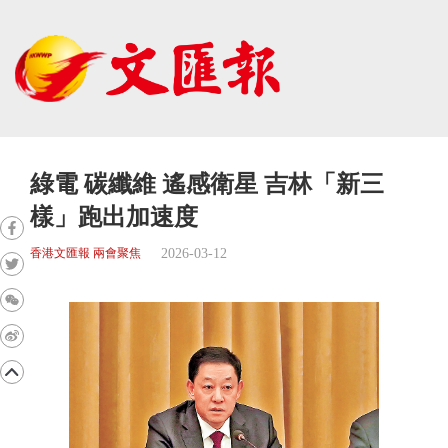
綠電 碳纖維 遙感衛星 吉林「新三
樣」跑出加速度
2026-03-12
香港文匯報 兩會聚焦