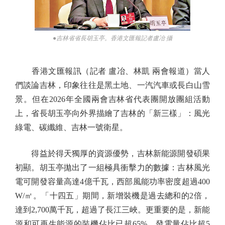
●吉林省省長胡玉亭。香港文匯報記者盧冶 攝
香港文匯報訊（記者 盧冶、林凱 兩會報道）當人
們談論吉林，印象往往是黑土地、一汽汽車或長白山雪
景。但在2026年全國兩會吉林省代表團開放團組活動
上，省長胡玉亭向外界描繪了吉林的「新三樣」：風光
綠電、碳纖維、吉林一號衛星。
得益於得天獨厚的資源優勢，吉林新能源開發碩果
初顯。胡玉亭拋出了一組極具衝擊力的數據：吉林風光
電可開發容量高達4億千瓦，西部風能功率密度超過400
W/㎡。「十四五」期間，新增裝機是過去總和的2倍，
達到2,700萬千瓦，超過了長江三峽。更重要的是，新能
源和可再生能源的裝機佔比已超65%，發電量佔比超5