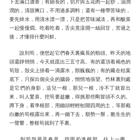
下去滿口濃香；有細長的，切片與五花肉一起炒，油潤
潤的，清甜爽口，不用過多調料；還有一種帶苦味的，
要先焯水，用清水漂一漂，只是把苦味減淡，再和酸菜
一起慢慢燜。吃着吃着，舌尖竟漾開一絲回甘，苦過之
後，才懂得什麼叫鮮。
說到筍，便想起它們春天裏瘋長的勁頭。昨天的地
頭還靜悄悄，今天就躥出三五寸高。有的還頂着褐色的
筍殼，殼尖上掛着一滴露水，顫巍巍的；有的藏在枯葉
底下，只探出個尖尖的腦袋，悄悄地張望。竹林裏到處
是它們的身影，這兒一根，那兒一根，冷不丁就冒出
來，叫人驚喜。挖筍要趁嫩，得挑那些剛冒頭不久的。
蹲下身，看準根部，用鋤頭輕輕刨開四周的土，等那截
白嫩的筍根露出來，再一鋤下去，順勢一掰，脆生生的
一聲響，整根筍就到了手裏。
剝筍殼最見春意。指甲掐進根部，往上一撕，