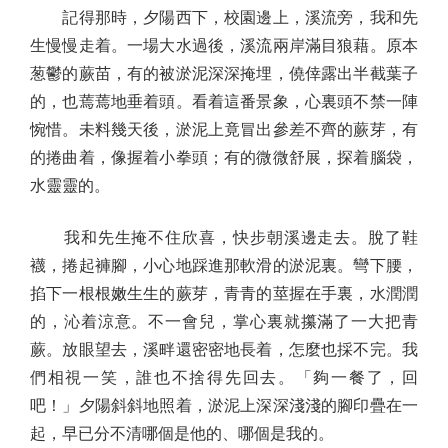
記得那時，夕陽西下，校園邊上，溪流旁，我和先
生慢慢走着。一場大水過後，溪流兩岸滿目狼藉。原本
葱鬱的蕨苗，有的被淤泥深深掩埋，僥倖露出半截葉子
的，也蔫蔫地垂着頭。看着這番景象，心裏頭不禁一陣
惋惜。未料幾天後，淤泥上竟冒出參差不齊的蕨芽，有
的捲曲着，像握着小拳頭；有的微微舒展，探着腦袋，
水靈靈的。
我和先生掩不住欣喜，快步朝溪邊走去。脫了鞋
襪，捲起褲腳，小心地踩進那軟滑的淤泥裏。彎下腰，
掐下一根根嫩生生的蕨芽，青青的莖握在手裏，水潤潤
的，沁着涼意。不一會兒，掌心裏就攥滿了一大把青
蕨。放眼望去，溪畔還密密地長着，怎麼也採不完。我
們相視一笑，誰也不捨得先回去。「夠一餐了，回
吧！」夕陽斜斜地照着，淤泥上深深淺淺的腳印疊在一
起，早已分不清哪個是他的、哪個是我的。