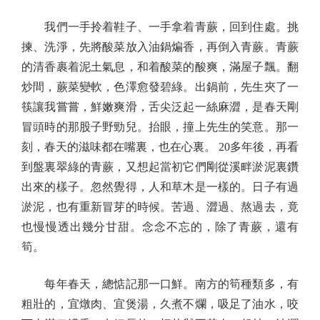
我們一手拎着鞋子、一手拿着青蕨，回到住處。挑
揀、洗淨，先將酸菜放入油鍋煸香，再倒入青蕨。青蕨
的清香裹着泥土氣息，和着酸菜的酸爽，滿屋子飄。翻
炒間，蕨菜變軟，色澤愈發碧綠。出鍋前，先生夾了一
筷讓我嘗嘗，鮮嫩爽滑，舌尖泛起一絲麻澀，是春天剛
冒頭時的那股子野勁兒。抬眼，撞上先生的笑意。那一
刻，春天的滋味都在嘴裏，也在心裏。 20多年後，再看
到盤裏翠綠的青蕨，又想起當初它們剛從溪畔淤泥裏鑽
出來的樣子。忽然覺得，人和草木是一樣的。日子有過
淤泥，也有重新冒芽的時候。苦過、澀過、熬過去，竟
也慢慢透出幾分甘甜。念念不忘的，除了青蕨，還有
筍。
每年春天，總惦記那一口鮮。南方的筍種類多，有
粗壯的，宜燉肉、宜煲湯，久煮不爛，吸足了油水，咬