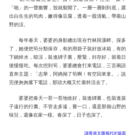
「啪」的一聲脆響，殼就裂開了。一層一層剝到底，露
出白生生的筍肉，嫩得像豆腐，透着一股清氣，帶着山
野的涼。
每年春天，婆婆的身影總出現在竹林與溪畔。採多
了，她便把筍分類保存，有的用袋子裝好放冰箱，有的
下鍋焯水，晾涼，裝進罈子裏，壓緊，封存好，留着日
後慢慢吃。每次挖到筍，婆婆總會打來電話，三言兩語
直奔主題：「志華，阿媽拗了筍啊﹗有空回來拿。」說
完便匆匆撂下電話，那頭大概又忙着幹活去了。
婆婆把春天一茬一茬地收好，裝進罈裏，也裝進孩
子遠行的行囊。不管走多遠，嘗一口，還是那個山野的
味兒，還像在家一樣。春深了，日子也深了。
讀香港文匯報PDF版面