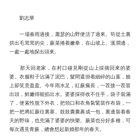
劉志華
一場春雨過後，蕭瑟的山野便活了過來。筍從土裏
拱出毛茸茸的尖，蕨菜捲着嫩拳，在山坡上、溪澗邊，
一處一處地探出頭來。
那天回老家，在村口碰見剛從山上採摘回來的婆
婆。衣服鞋子沾滿了泥巴，髮間還掛着細碎的山葉，臉
上卻笑意盈盈。今年雨水足，紅蕨瘋長，一茬接一茬冒
出頭，鮮嫩得能掐出水。婆婆採得收不住手，袋子裝滿
了，便索性脫下外衣，把領口和衣角紮緊當作布袋，一
把一把將紅蕨往裏塞。鼓鼓囊囊裹成一包，裏邊裝着春
天的野味，也兜滿了婆婆的快樂。蕨菜也分好多種，可
每次遇見青蕨，總會想起新婚那年的春天。