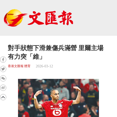
對手狀態下滑兼傷兵滿營 里爾主場
有力突「維」
2026-03-12
香港文匯報 體育