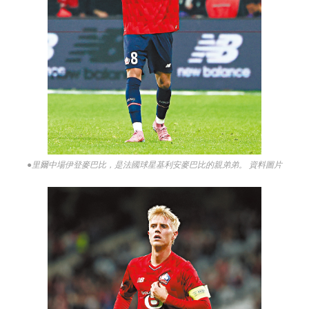
●里爾中場伊登麥巴比，是法國球星基利安麥巴比的親弟弟。 資料圖片