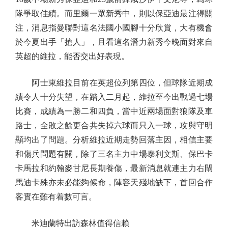
隊爭取佳績。而里爾一眾新秀中，則以保亞迪最注得關
注，消息指曼聯對這名法國小國腳十分欣賞，大有機會
於今夏出手「搶人」，且看這名潛力新秀今晚面對來自
英超的維拉，能否交出好表現。
阿士東維拉目前在英超位列第四位，但球隊近期成
績令人十分失望，在踏入二月起，維拉至今出戰過七場
比賽，成績為一勝二和四負，當中近兩場面對狼隊及車
路士，全敗之餘更合共失掉六球而只入一球，攻與守明
顯均出了問題。分析維拉近期走勢回落主因，相信主要
和傷兵問題有關，除了三名主力中場泰利文斯、保巴卡
卡馬拉和約翰麥甘尼長期養傷，最新消息就連主力右閘
馬迪卡殊亦未必能夠候命，陣容天殘地缺下，首回合作
客實在難有着數可言。
米迪蘭特出訪森林值得信賴