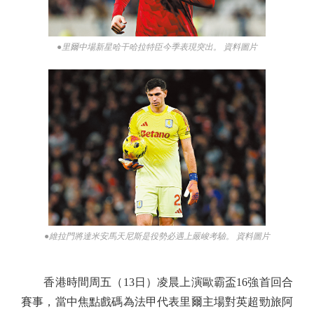
●里爾中場新星哈干哈拉特臣今季表現突出。 資料圖片
●維拉門將達米安馬天尼斯是役勢必遇上嚴峻考驗。 資料圖片
香港時間周五（13日）凌晨上演歐霸盃16強首回合
賽事，當中焦點戲碼為法甲代表里爾主場對英超勁旅阿