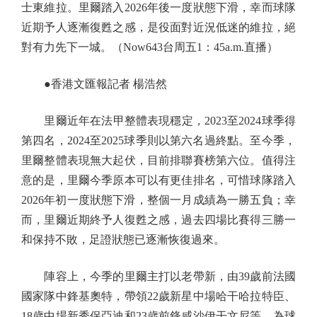
士東維拉。里爾踏入2026年後一度狀態下滑，幸而球隊
近期予人逐漸復甦之感，是役面對近況低迷的維拉，絕
對有力先下一城。（Now643台周五1：45a.m.直播）
●香港文匯報記者 楊浩然
里爾近年在法甲整體表現穩定，2023至2024球季得
第四名，2024至2025球季則以第六名過終點。至今季，
里爾整體表現無大起伏，目前排聯賽榜第六位。值得注
意的是，里爾今季原本可以有更佳排名，可惜球隊踏入
2026年初一度狀態下滑，整個一月成績為一勝五負；幸
而，里爾近期終予人復甦之感，過去四場比賽得三勝一
和保持不敗，足證狀態已逐漸恢復過來。
陣容上，今季的里爾主打以老帶新，由39歲前法國
國家隊中鋒基奧特，帶領22歲新星中場哈干哈拉特臣、
18歲中場新秀保亞迪和23歲前鋒咸沙伊干文尼等，為球