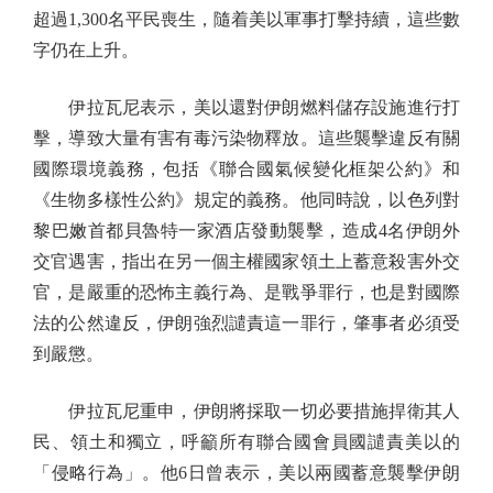
超過1,300名平民喪生，隨着美以軍事打擊持續，這些數
字仍在上升。
伊拉瓦尼表示，美以還對伊朗燃料儲存設施進行打
擊，導致大量有害有毒污染物釋放。這些襲擊違反有關
國際環境義務，包括《聯合國氣候變化框架公約》和
《生物多樣性公約》規定的義務。他同時說，以色列對
黎巴嫩首都貝魯特一家酒店發動襲擊，造成4名伊朗外
交官遇害，指出在另一個主權國家領土上蓄意殺害外交
官，是嚴重的恐怖主義行為、是戰爭罪行，也是對國際
法的公然違反，伊朗強烈譴責這一罪行，肇事者必須受
到嚴懲。
伊拉瓦尼重申，伊朗將採取一切必要措施捍衛其人
民、領土和獨立，呼籲所有聯合國會員國譴責美以的
「侵略行為」。他6日曾表示，美以兩國蓄意襲擊伊朗