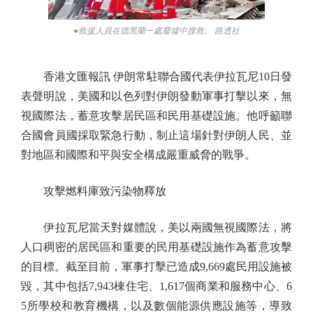
●救援人員在德黑蘭一處廢墟中搜救。 路透社
香港文匯報訊 伊朗常駐聯合國代表伊拉瓦尼10日發
表聲明說，美國和以色列對伊朗發動軍事打擊以來，無
視國際法，蓄意攻擊居民區和民用基礎設施。他呼籲聯
合國會員國採取緊急行動，制止這場針對伊朗人民、並
對地區和國際和平與安全構成嚴重威脅的戰爭。
攻擊燃料庫致污染物釋放
伊拉瓦尼當天對媒體說，美以兩國無視國際法，將
人口稠密的居民區和重要的民用基礎設施作為蓄意攻擊
的目標。截至目前，軍事打擊已造成9,669處民用設施被
毀，其中包括7,943棟住宅、1,617個商業和服務中心、6
5所學校和教育機構，以及數個能源供應設施等，導致