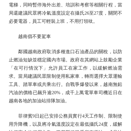
電梯，同時暫停海外出差、培訓和考察等相關行程，當
局還建議民眾將冷氣溫度設定在攝氏26至27度，關閉不
必要電器，員工可輕裝上班，不用打領呔。
越南倡不要駕車
鄰國越南政府取消多種進口石油產品的關稅，以防
止燃油短缺並穩定國內市場。政府在其網站上鼓勵企業
「在可行情況下」允許員工在家工作，以緩解燃油需
求。當局建議民眾限制使用私家車，轉而選擇大眾運輸
工具、踏單車或共乘出行。自戰爭爆發以來，越南無鉛
汽油的價格已飆升逾20%，成千上萬電單車司機近日在
越南各地的加油站排隊加油。
菲律賓9日起已安排公務員實行4天工作制、限制使
用升降機，以及將冷氣溫度設定在最低攝氏24度，緩解