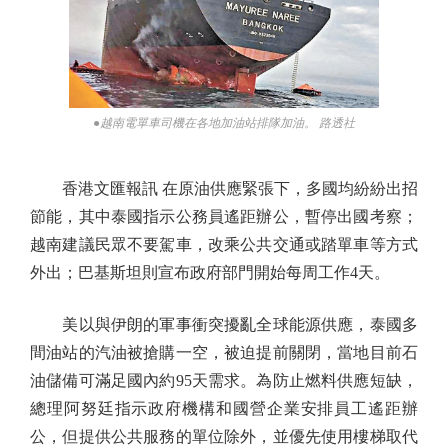
●越南電單車司機在各地加油站排隊加油。 路透社
香港文匯報訊 在原油供應緊張下，多國均紛紛出招
節能，其中泰國指示公務員遙距辦公，暫停出國考察；
越南建議民眾不要駕車，改乘公共交通或踏單車等方式
外出；巴基斯坦則宣布政府部門開始每周工作4天。
美以與伊朗的軍事衝突擾亂全球能源供應，泰國多
間油站的汽油被搶購一空，被迫提前關閉，當地目前石
油儲備可滿足國內約95天需求。為防止燃料供應短缺，
總理阿努廷指示政府機構和國營企業安排員工遙距辦
公，但提供公共服務的單位除外，並優先使用樓梯取代