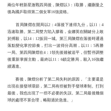
兩位年輕新星激戰四局後，陳熠以3：1取勝，繼蒯曼之
後為國乒取得第二個女單16強資格。
首局陳熠在開局以2：4落後下連得九分，以11：4
迅速取勝。第二局雙方陷入膠着，金娜英在關鍵分上敢
於搏殺，以14：12扳回一城。第三局陳熠在落後時通過
落點變化掌控節奏，打出一波得分高潮，以11：5再勝
一局。第四局陳熠在4：1領先後雖被追平，但暫停調整
後重新掌握主動，最終以11：6鎖定勝局，殺入16強繼
續邁進。
賽後，陳熠分析了第二局失利的原因，「主要還是
出現在接發球環節，第二局有些被對手發球牽制。打到
最後，我也出現了一些不必要的失誤。第二局最後幾個
球的處理不算合理，略顯過於急進。」