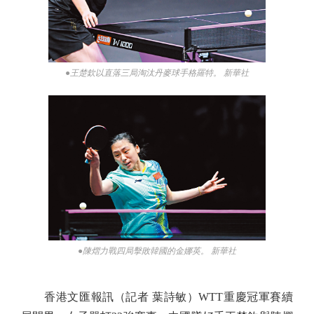
●王楚欽以直落三局淘汰丹麥球手格羅特。 新華社
●陳熠力戰四局擊敗韓國的金娜英。 新華社
香港文匯報訊（記者 葉詩敏）WTT重慶冠軍賽續