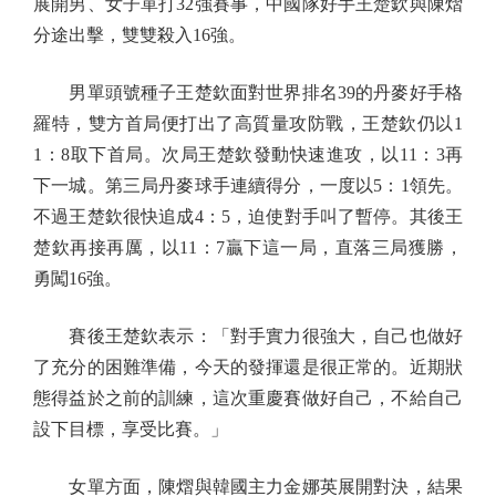
展開男、女子單打32強賽事，中國隊好手王楚欽與陳熠
分途出擊，雙雙殺入16強。
男單頭號種子王楚欽面對世界排名39的丹麥好手格
羅特，雙方首局便打出了高質量攻防戰，王楚欽仍以1
1：8取下首局。次局王楚欽發動快速進攻，以11：3再
下一城。第三局丹麥球手連續得分，一度以5：1領先。
不過王楚欽很快追成4：5，迫使對手叫了暫停。其後王
楚欽再接再厲，以11：7贏下這一局，直落三局獲勝，
勇闖16強。
賽後王楚欽表示：「對手實力很強大，自己也做好
了充分的困難準備，今天的發揮還是很正常的。近期狀
態得益於之前的訓練，這次重慶賽做好自己，不給自己
設下目標，享受比賽。」
女單方面，陳熠與韓國主力金娜英展開對決，結果