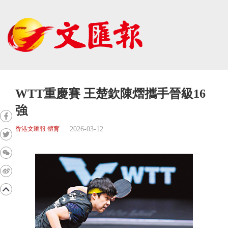
WTT重慶賽 王楚欽陳熠攜手晉級16
強
2026-03-12
香港文匯報 體育