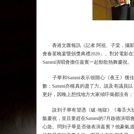
香港文匯報訊（記者 阿祖、子棠，攝影 
會春茗晚宴暨頒獎典禮2026」。對於電影
Sammi演唱會擔任嘉賓一起勁歌熱舞慶祝。
子華和Sammi表示很開心《夜王》獲佳
數；Sammi亦稱真的盡了力。談及有議
更好，因晚上想找地方大家傾吓偈都沒有；
說到子華有望憑《破·地獄》《毒舌大狀
飯慶祝，並且要趕在Sammi的7月啟德演唱
心急。問到子華是否做表演嘉賓？他豪氣道：