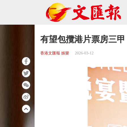
有望包攬港片票房三甲 
香港文匯報 娛樂
2026-03-12