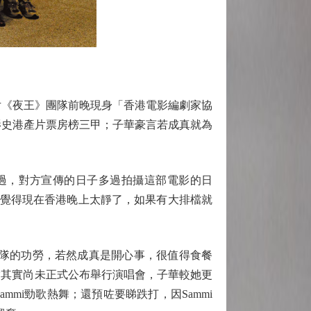
片《夜王》團隊前晚現身「香港電影編劇家協
港影史港產片票房榜三甲；子華豪言若成真就為
算過，對方宣傳的日子多過拍攝這部電影的日
，覺得現在香港晚上太靜了，如果有大排檔就
隊的功勞，若然成真是開心事，很值得食餐
i笑指其實尚未正式公布舉行演唱會，子華較她更
mi勁歌熱舞；還預咗要睇跌打，因Sammi