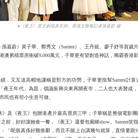
●《夜王》眾主創現身支持。香港文匯報記者孫嘉蔚 攝
孫嘉蔚）黃子華、鄭秀文（Sammi）、王丹妮、廖子妤等賀歲
在港澳累積票房衝破9,000萬元，子華更有望創造神話，獨霸香
績，又互送高帽地謙稱是對方的功勞，子華更指幫Sammi計
員以「夜王年代」為題，倡議振興尖東再開夜市，二人也大表贊成
市民也有些小生意可做。
》及《夜王》包辦港產片最高票房三甲；子華稱是整個電影團
會之前，好好讓她食一餐，《夜王》還要包廂睇show。Samm
「呢個真係好難推辭，而且不能上台講幾句就算，直情要跟Sam