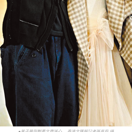
●黃子華與鄭秀文齊派心。 香港文匯報記者孫嘉蔚 攝