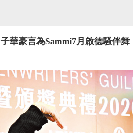
子華豪言為Sammi7月啟德騷伴舞