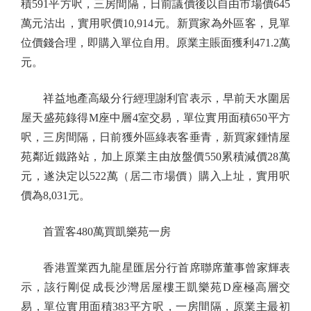
積591平方呎，三房間隔，日前議價後以自由市場價645
萬元沽出，實用呎價10,914元。新買家為外區客，見單
位價錢合理，即購入單位自用。原業主賬面獲利471.2萬
元。
祥益地產高級分行經理謝利官表示，早前天水圍居
屋天盛苑錄得M座中層4室交易，單位實用面積650平方
呎，三房間隔，日前獲外區綠表客垂青，新買家鍾情屋
苑鄰近鐵路站，加上原業主由放盤價550累積減價28萬
元，遂決定以522萬（居二市場價）購入上址，實用呎
價為8,031元。
首置客480萬買凱樂苑一房
香港置業西九龍星匯居分行首席聯席董事曾家輝表
示，該行剛促成長沙灣居屋樓王凱樂苑D座極高層交
易，單位實用面積383平方呎，一房間隔，原業主最初