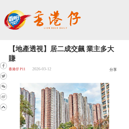
【地產透視】居二成交飆 業主多大
賺
2026-03-12
香港仔 P11
分享