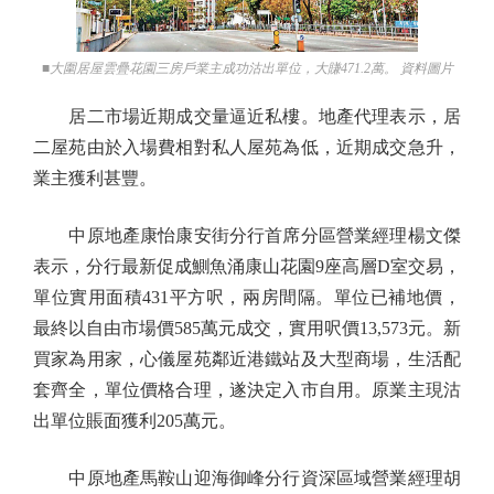
■大圍居屋雲疊花園三房戶業主成功沽出單位，大賺471.2萬。 資料圖片
居二市場近期成交量逼近私樓。地產代理表示，居
二屋苑由於入場費相對私人屋苑為低，近期成交急升，
業主獲利甚豐。
中原地產康怡康安街分行首席分區營業經理楊文傑
表示，分行最新促成鰂魚涌康山花園9座高層D室交易，
單位實用面積431平方呎，兩房間隔。單位已補地價，
最終以自由市場價585萬元成交，實用呎價13,573元。新
買家為用家，心儀屋苑鄰近港鐵站及大型商場，生活配
套齊全，單位價格合理，遂決定入市自用。原業主現沽
出單位賬面獲利205萬元。
中原地產馬鞍山迎海御峰分行資深區域營業經理胡