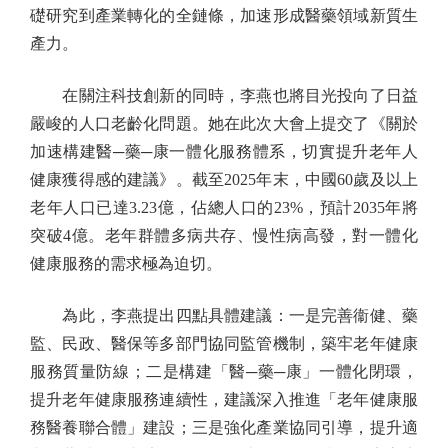
礎研究到產業轉化的全鏈條，加速形成醫藥領域新質生
產力。
在關注科技創新的同時，李燕也將目光投向了日益
嚴峻的人口老齡化問題。她在此次大會上提交了《關於
加速構建醫─藥─康一體化服務體系，切實提升老年人
健康獲得感的建議》。截至2025年末，中國60歲及以上
老年人口已達3.23億，佔總人口的23%，預計2035年將
突破4億。老年群體多病共存、慢性病高發，對一體化
健康服務的需求極為迫切。
為此，李燕提出四點具體建議：一是完善衞健、藥
監、民政、醫保等多部門協同監管機制，築牢老年健康
服務質量防線；二是構建「醫─藥─康」一體化閉環，
提升老年健康服務連續性，建議深入推進「老年健康服
務醫養聯合體」建設；三是強化產業協同引導，提升適