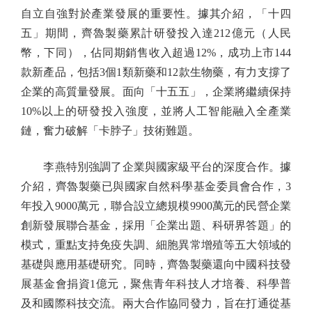
自立自強對於產業發展的重要性。據其介紹，「十四
五」期間，齊魯製藥累計研發投入達212億元（人民
幣，下同），佔同期銷售收入超過12%，成功上市144
款新產品，包括3個1類新藥和12款生物藥，有力支撐了
企業的高質量發展。面向「十五五」，企業將繼續保持
10%以上的研發投入強度，並將人工智能融入全產業
鏈，奮力破解「卡脖子」技術難題。
李燕特別強調了企業與國家級平台的深度合作。據
介紹，齊魯製藥已與國家自然科學基金委員會合作，3
年投入9000萬元，聯合設立總規模9900萬元的民營企業
創新發展聯合基金，採用「企業出題、科研界答題」的
模式，重點支持免疫失調、細胞異常增殖等五大領域的
基礎與應用基礎研究。同時，齊魯製藥還向中國科技發
展基金會捐資1億元，聚焦青年科技人才培養、科學普
及和國際科技交流。兩大合作協同發力，旨在打通從基