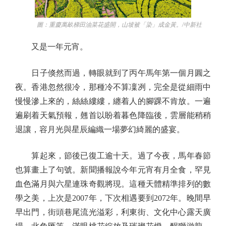
圖：重慶萬畝梯田油菜花盛開，山坡被「染」成金黃。/中新社
又是一年元宵。
日子倏然而過，轉眼就到了丙午馬年第一個月圓之
夜。香港忽然很冷，那種冷不算凜冽，完全是從細雨中
慢慢滲上來的，絲絲縷縷，纏着人的腳踝不肯放。一遍
遍刷着天氣預報，翹首以盼着暮色降臨後，雲層能稍稍
退讓，容月光與星辰編織一場夢幻綺麗的盛宴。
算起來，節後已復工逾十天。過了今夜，馬年春節
也算畫上了句號。新聞播報說今年元宵有月全食，罕見
血色滿月與六星連珠奇觀將現。這種天體精準排列的數
學之美，上次是2007年，下次相遇要到2072年。晚間早
早出門，街頭巷尾流光溢彩，利東街、文化中心露天廣