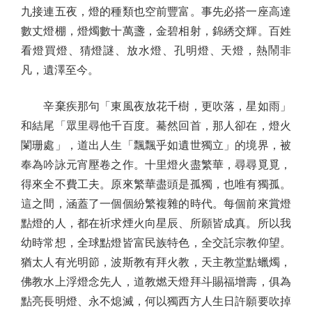
九接連五夜，燈的種類也空前豐富。事先必搭一座高達
數丈燈棚，燈燭數十萬盞，金碧相射，錦綉交輝。百姓
看燈買燈、猜燈謎、放水燈、孔明燈、天燈，熱鬧非
凡，遺澤至今。
辛棄疾那句「東風夜放花千樹，更吹落，星如雨」
和結尾「眾里尋他千百度。驀然回首，那人卻在，燈火
闌珊處」，道出人生「飄飄乎如遺世獨立」的境界，被
奉為吟詠元宵壓卷之作。十里燈火盡繁華，尋尋覓覓，
得來全不費工夫。原來繁華盡頭是孤獨，也唯有獨孤。
這之間，涵蓋了一個個紛繁複雜的時代。每個前來賞燈
點燈的人，都在祈求煙火向星辰、所願皆成真。所以我
幼時常想，全球點燈皆富民族特色，全交託宗教仰望。
猶太人有光明節，波斯教有拜火教，天主教堂點蠟燭，
佛教水上浮燈念先人，道教燃天燈拜斗賜福增壽，俱為
點亮長明燈、永不熄滅，何以獨西方人生日許願要吹掉