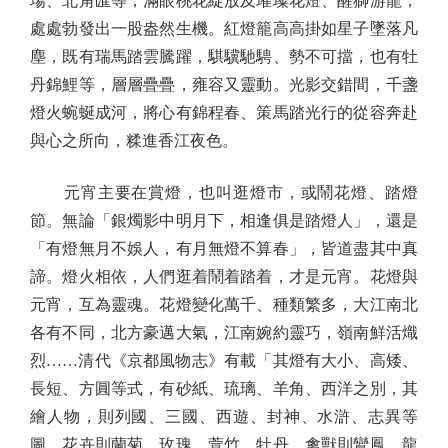
場、北角匯等，滿眼桃花綻放及璀璨花燈、醒獅游龍，
處處勃發出一股盎然生機。紅燈籠高高掛如星子墜落凡
塵，既有瑞馬踏雲騰躍，騏驥馳騁、勢不可擋，也有牡
丹錦鯉等，層層疊疊，雍容又靈動。光影交錯間，千盞
燈火蜿蜒成河，將心有錦程春、策馬踏光行的從容奔赴
與心之所向，糅進香江夜色。
元宵主要在賞燈，也叫逛燈市，或鬧花燈、踏燈
節。無論「銀燭影中明月下，相逢俱是踏燈人」，還是
「有燈無月不娛人，有月無燈不算春」，皆道盡其中真
諦。燈火相依，人們逛着鬧着踏着，才是元宵。花燈與
元宵，互為靈魂。花燈變化萬千、種類繁多，大江南北
各有不同，北方豪邁大氣，江南婉約靈巧，嶺南鮮活熾
烈……清代《京都風物志》有載「其燈有大小、高矮、
長短、方圓等式，有砂紙、琉璃、羊角、西洋之別，其
繪人物，則列國、三國、西遊、封神、水滸、志異等
圖，花卉則蘭菊、玫瑰、萱竹、牡丹，禽獸則鸞鳳、龍