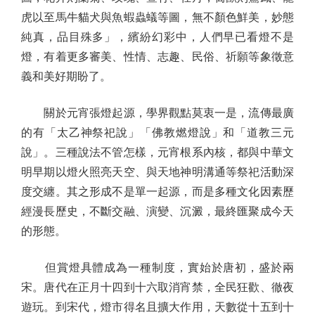
虎以至馬牛貓犬與魚蝦蟲蟻等圖，無不顏色鮮美，妙態
純真，品目殊多」，繽紛幻彩中，人們早已看燈不是
燈，有着更多審美、性情、志趣、民俗、祈願等象徵意
義和美好期盼了。
關於元宵張燈起源，學界觀點莫衷一是，流傳最廣
的有「太乙神祭祀說」「佛教燃燈說」和「道教三元
說」。三種說法不管怎樣，元宵根系內核，都與中華文
明早期以燈火照亮天空、與天地神明溝通等祭祀活動深
度交纏。其之形成不是單一起源，而是多種文化因素歷
經漫長歷史，不斷交融、演變、沉澱，最終匯聚成今天
的形態。
但賞燈具體成為一種制度，實始於唐初，盛於兩
宋。唐代在正月十四到十六取消宵禁，全民狂歡、徹夜
遊玩。到宋代，燈市得名且擴大作用，天數從十五到十