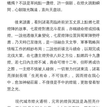
蠟燭？不該是單純點一盞燈、許一個願，在燈火跳動瞬
間，心願隨光飄遠，直向天盡頭。
後來讀書，看到諸葛亮臨終前於五丈原上點燃七星
燈陣的故事。七星燈對應北斗星辰，亦稱續命燈或招魂
燈。一說他透徹天象變化，七星燈陣位置與蜀軍陣勢呼
應，乃天時已至徵兆，是一項融合天文學、軍事戰略與
情報工作的精妙布局；二說他祈禳北斗續命，以期完成
北伐大業。在七盞主燈旁依八卦之方位，點燃四十九盞
燈。若七日內主燈不滅，壽命可增十二年。但即將成功
之際，一主燈不慎被人碰倒，一切努力付諸東流，諸葛
亮揮劍長嘆「生死有命，不可強求」。因而燈在我心
中，愈加神秘莊嚴，不僅僅是手中的燈籠，更散發着智
慧之光。
現代城市燈火通明，元宵的燈與其說是為照亮什