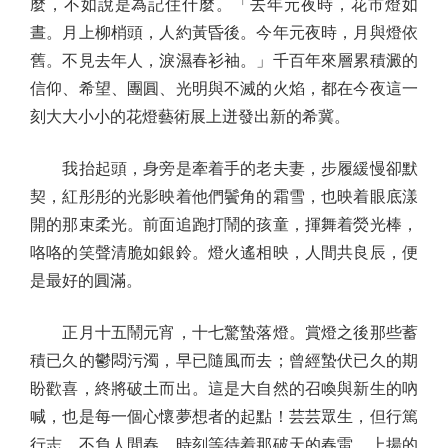
麼，不如說是為記住什麼。「去年元夜時，花市燈如
晝。月上柳梢頭，人約黃昏後。今年元夜時，月與燈依
舊。不見去年人，淚濕春衫袖。」千百年來層累積澱的
信仰、希望、團圓、光明與不滅的火焰，都在今夜這一
刻大大小小的花燈藝術展上迸發出新的希冀。
我抬起頭，身旁是牽着手的老夫妻，步履緩慢卻默
契，紅彤彤的光影映着他們鬢角的霜雪，也映着眼底漾
開的那束柔光。前面追跑打鬧的孩童，揮舞着熒光棒，
咯咯的笑聲清脆如銀鈴。燈火遙相映，人間共良辰，便
是最好的圓滿。
正月十五鬧元宵，十七驚蟄落燈。賞燈之後那些蓄
積已久的鬱悶污濁，早已隨風而去；曾經蟄伏已久的期
盼歡喜，終將破土而出。這是大自然的召喚與新生的吶
喊，也是每一個心懷夢想者的起點！芸芸眾生，但行篤
行志、不負人間春，時刻等待着那破天的春雷、上揚的