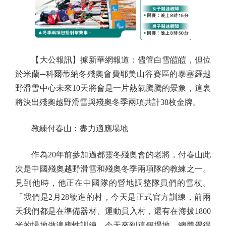
【大公報訊】據新華網報道：儘管白雪皚皚，但位
於米蘭─科爾蒂納冬殘奧會費耶美山谷賽區的泰塞羅越
野滑雪中心未來10天將會是一片熱氣騰騰的景象，這裏
將決出殘奧越野滑雪與殘奧冬季兩項共計38枚金牌。
教練付春山：盡力適應場地
作為20年前參加過都靈冬殘奧會的老將，付春山此
次是中國殘奧越野滑雪和殘奧冬季兩項隊的教練之一。
見到他時，他正在中國隊的營地調整隊員們的雪杖。
「我們是2月28號進的村，今天是正式官方訓練，前兩
天我們都是在準備器材、運動員入村，還有在海拔1800
米的場地做適應性訓練。今天來到這個場地，總體覺得