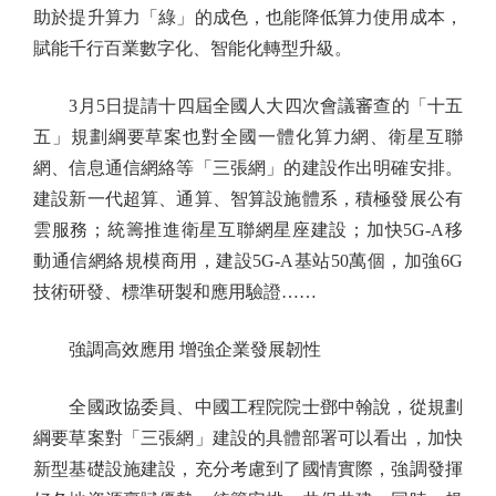
助於提升算力「綠」的成色，也能降低算力使用成本，
賦能千行百業數字化、智能化轉型升級。
3月5日提請十四屆全國人大四次會議審查的「十五
五」規劃綱要草案也對全國一體化算力網、衛星互聯
網、信息通信網絡等「三張網」的建設作出明確安排。
建設新一代超算、通算、智算設施體系，積極發展公有
雲服務；統籌推進衛星互聯網星座建設；加快5G-A移
動通信網絡規模商用，建設5G-A基站50萬個，加強6G
技術研發、標準研製和應用驗證……
強調高效應用 增強企業發展韌性
全國政協委員、中國工程院院士鄧中翰說，從規劃
綱要草案對「三張網」建設的具體部署可以看出，加快
新型基礎設施建設，充分考慮到了國情實際，強調發揮