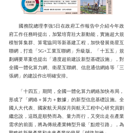
國務院總理李強5日在政府工作報告中介紹今年政
府工作任務時提出，加緊培育壯大新動能，實施超大規
模智算集群、算電協同等新基建工程，加快發展衛星互
聯網，打造「5G+工業互聯網」升級版。「十五五」規
劃綱要草案也提出「適度超前建設新型基礎設施」，對
全國一體化算力網、衛星互聯網、信息通信網絡等「三
張網」的建設作出明確安排。
「十四五」期間，全國一體化算力網絡加快布局，
形成了「網絡＋算力＋數據」的新型信息基礎設施。全
國人大代表、國家航天局探月與航天工程中心研究員劉
繼忠說，這既是順勢而為、量力而行，又突出走在產業
需求的前面，將為傳統產業轉型升級「點燈引路」，為
戰略性新興產業和未來產業的發展「鋪路架橋」。