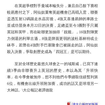
在英超爭標對手曼城本輪失分，兼且自己餘下賽程
較易應付之下，阿仙奴重奪英超機會已高唱入雲，聯賽
盃憑互射12碼踢走水晶宮後，4強又喜逢易帥的車路士
並成功晉身本月22日的決賽，足總盃至今3圈對手只屬
英冠和英甲，而在歐聯更加抽得「靚籤」，16強對陣實
力倒退的利華古遜，8強是牌面更弱的波杜基林特或士
砵亭，若潛在4強對手巴塞隆拿已被踢走的話，阿仙奴
殺入決賽，爭取創歷史成為「四冠王」是可以期待。
至於全球歷史最悠久球會之一的域斯咸，已寫下連
續3季由非聯賽升上英冠的歷史，本以為其「升班快
車」在今季會被煞停，想不到他們今季續取佳績暫列第
6位，有機會出線升班附加賽，成功的話又是球壇另一
大神話。\大公報記者譚德龍
讀大公報PDF版面