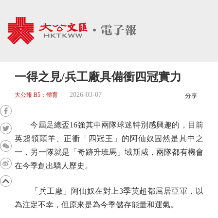
一得之見/兵工廠具備衝四冠實力
2026-03-07
大公報 B5：體育
分享
今屆足總盃16強其中兩隊球迷特別感興趣的，目前
英超領頭羊、正衝「四冠王」的阿仙奴固然是其中之
一，另一隊就是「奇跡升班馬」域斯咸，兩隊都有機會
在今季創出驕人歷史。
「兵工廠」阿仙奴在對上3季英超都屈居亞軍，以
為注定不幸，但原來是為今季儲存能量和運氣。