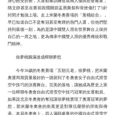
身心飽受折磨，大運動量訓練造成兩人傷病愈發嚴重，
隋文靜甚至在賽前因髖關節盂唇撕裂和骨挫傷打了5針
封閉才勉強上場。走上米蘭冬奧賽場的「葱桶組合」，
早已知道自己不是奪冠甚至奪牌的熱門人選，但他們堅
持到最後一刻，為的是讓中國雙人滑在世界舞台上保持
自己的一席之地，更為傳承中國雙人滑的優秀傳統和戰
鬥精神。
徐夢桃圓滿達成蟬聯夢想
今年36歲的冬奧賽場「五朝元老」徐夢桃，把米蘭
奧運周期質量最好的一跳留到了冬奧會女子自由式滑雪
空中技巧的決賽舞台。完美的落地，讓她成為歷史上第
一位蟬聯冬奧會自由式滑雪空中技巧冠軍的女運動員。
如果說北京冬奧會的奪冠讓徐夢桃實現了奧運冠軍的夢
想，那米蘭冬奧會的衛冕更是對隊伍榮譽的捍衛與傳
承。本屆冬奧會上，四人滿額參賽的中國自由式滑雪空