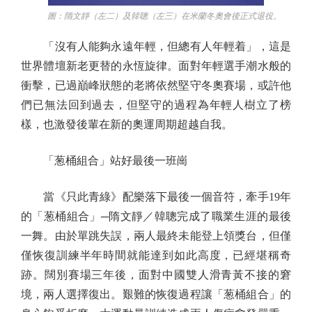
圖：隋文靜（左二）及韓聰（左三）在米蘭冬奧會後正式退役。
「沒有人能夠永遠年輕，但總有人年輕着」，這是
世界體壇新老更替的永恆旋律。面對年輕選手潮水般的
衝擊，已過巔峰狀態的老將依然堅守冬奧賽場，或許他
們已無法回到過去，但堅守的過程為年輕人樹立了榜
樣，也激發後輩在新的奧運周期超越自我。
「葱桶組合」站好最後一班崗
當《只此青綠》配樂落下最後一個音符，牽手19年
的「葱桶組合」─隋文靜／韓聰完成了職業生涯的最後
一舞。由於單跳失誤，兩人最終未能登上領獎台，但僅
僅恢復訓練半年時間就能達到如此高度，已經堪稱奇
跡。闊別賽場三年後，面對中國雙人滑青黃不接的窘
境，兩人選擇復出。艱難的恢復過程讓「葱桶組合」的