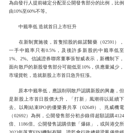
為由發行人提前確定分配至公開發售部分的比例，比例
由10%至60%不等。
中籤率低 造就首日上市狂升
在新制實施後，首隻招股的銀諾醫藥（02591），
一手中籤率只有0.5%，及後許多新股的中籤率低至
1%、2%。信誠證券聯席董事張智威表示，新機制下，
面向散戶的新股發售部分可能低至10%，供應量減少，
市場貨乾，造就新股上市首日急升狂漲。
原本中籤率低，應該削弱散戶認購新股的興趣，但
是新股上市首日股價大升，「打新」風潮得以延續下
去。以剛結束IPO的優樂賽共享（02649）、兆威機電
（02692）為例，公開發售部分初步錄得超額認購4124
倍、1186倍。公開發售認購倍數「爆錶」，或與港交所
2023年落實FINI機制有關。證監會行政總裁梁鳳儀曾經