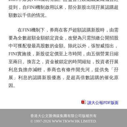
提到，自FINI機制啟用以來，部分新股出現孖展認購超
額數以千倍的情況。
在FINI機制下，券商在客戶超額認購新股時，由需
要為全數超額金額鎖定資金，改變為只需預繳公開招股
中可獲配發最高股數的金額。除此以外，張智威指出，
FINI實施後，新股從定價至上市時間，由五個營業日縮
至兩日。換言之，資金被鎖定的時間縮短，投資者孖展
利息負擔亦減輕，券商也有條件開先河，提供免「孖
展」利息的認購新股優惠，是超高倍數認購的催化原
因。
讀大公報PDF版面
香港大公文匯傳媒集團有限公司版權所有
© 1997-2026 WWW.TKWW.HK LIMITED.