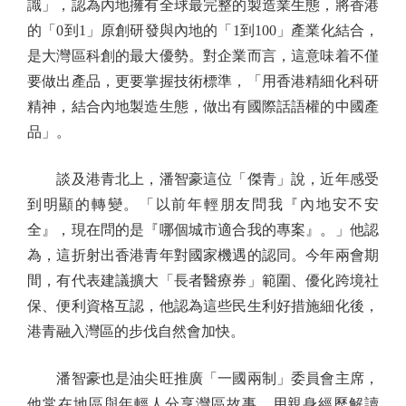
識」，認為內地擁有全球最完整的製造業生態，將香港
的「0到1」原創研發與內地的「1到100」產業化結合，
是大灣區科創的最大優勢。對企業而言，這意味着不僅
要做出產品，更要掌握技術標準，「用香港精細化科研
精神，結合內地製造生態，做出有國際話語權的中國產
品」。
談及港青北上，潘智豪這位「傑青」說，近年感受
到明顯的轉變。「以前年輕朋友問我『內地安不安
全』，現在問的是『哪個城市適合我的專案』。」他認
為，這折射出香港青年對國家機遇的認同。今年兩會期
間，有代表建議擴大「長者醫療券」範圍、優化跨境社
保、便利資格互認，他認為這些民生利好措施細化後，
港青融入灣區的步伐自然會加快。
潘智豪也是油尖旺推廣「一國兩制」委員會主席，
他常在地區與年輕人分享灣區故事，用親身經歷解讀