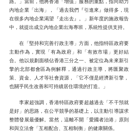
路。」當前，他將香港「增值」服務的重點，指向助力
內地企業「出海」，「過去我們『引進來』做得多，現
在很多內地企業渴望『走出去』。」新年度的施政報告
中，就提出成立內地企業出海專班，系統性提供支持。
在「堅持和完善行政主導」方面，他指特區政府要
主動作為，實現「有為政府」和「有效市場」更好結
合。他以規劃面積佔香港三分之一、被定位為未來新引
擎的北部都會區為例解釋，通過行政主導，將匯聚政
策、資金、人才等社會資源，「它不僅是經濟新引擎，
也關乎民生改善和可持續居住環境的打造。」
李家超強調，香港特區政府要超越過去「不干預就
是好」的思路，在公平競爭的基礎上，以主動引導謀求
整體發展最優解。當然，這離不開「愛國者治港」原則
和與立法會「互相配合、互相制衡」的健康關係。