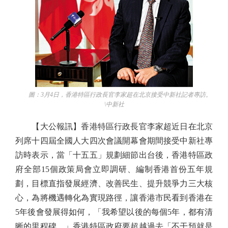
圖：3月4日，香港特區行政長官李家超在北京接受中新社記者專訪。
\中新社
【大公報訊】香港特區行政長官李家超近日在北京
列席十四屆全國人大四次會議開幕會期間接受中新社專
訪時表示，當「十五五」規劃細節出台後，香港特區政
府全部15個政策局會立即調研、編制香港首份五年規
劃，目標直指發展經濟、改善民生、提升競爭力三大核
心，為將機遇轉化為實現路徑，讓香港市民看到香港在
5年後會發展得如何，「我希望以後的每個5年，都有清
晰的里程碑。」香港特區政府要超越過去「不干預就是