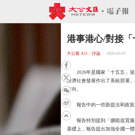
港事港心/對接「
大公報 A11：評論
2026-03-07
2026年是國家「十五五」規
經濟社會發展作出了系統部署。
方向。
報告中的一些新提法和政策重
報告特別提到「擴能提質服務
基礎上，報告提出加強全國一體