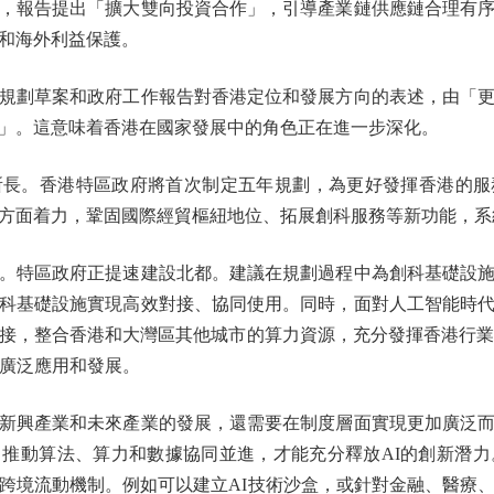
，報告提出「擴大雙向投資合作」，引導產業鏈供應鏈合理有
和海外利益保護。
劃草案和政府工作報告對香港定位和發展方向的表述，由「更
」。這意味着香港在國家發展中的角色正在進一步深化。
。香港特區政府將首次制定五年規劃，為更好發揮香港的服
方面着力，鞏固國際經貿樞紐地位、拓展創科服務等新功能，系
特區政府正提速建設北都。建議在規劃過程中為創科基礎設施
科基礎設施實現高效對接、協同使用。同時，面對人工智能時
接，整合香港和大灣區其他城市的算力資源，充分發揮香港行業
的廣泛應用和發展。
興產業和未來產業的發展，還需要在制度層面實現更加廣泛而
推動算法、算力和數據協同並進，才能充分釋放AI的創新潛力
跨境流動機制。例如可以建立AI技術沙盒，或針對金融、醫療