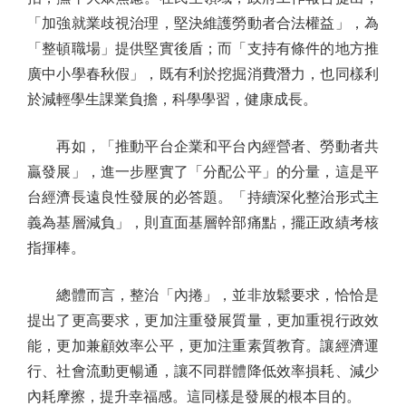
「加強就業歧視治理，堅決維護勞動者合法權益」，為
「整頓職場」提供堅實後盾；而「支持有條件的地方推
廣中小學春秋假」，既有利於挖掘消費潛力，也同樣利
於減輕學生課業負擔，科學學習，健康成長。
再如，「推動平台企業和平台內經營者、勞動者共
贏發展」，進一步壓實了「分配公平」的分量，這是平
台經濟長遠良性發展的必答題。「持續深化整治形式主
義為基層減負」，則直面基層幹部痛點，擺正政績考核
指揮棒。
總體而言，整治「內捲」，並非放鬆要求，恰恰是
提出了更高要求，更加注重發展質量，更加重視行政效
能，更加兼顧效率公平，更加注重素質教育。讓經濟運
行、社會流動更暢通，讓不同群體降低效率損耗、減少
內耗摩擦，提升幸福感。這同樣是發展的根本目的。