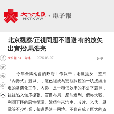
北京觀察/正視問題不迴避 有的放矢
出實招\馬浩亮
2026-03-07
大公報 A4：內地
分享
今年全國兩會的政府工作報告，兩度提及「整治
『內捲式』競爭」，這已經成為宏觀調控的一項接續推
進的常態化工作。內捲，是一種低效率的不公平競爭，
往往陷入無序擴張、盲目布局、產能過剩、價格大戰、
利潤下降的惡性循環。近些年來汽車、芯片、光伏、風
電等不少行業，都遭遇這一困境。不僅造成了巨大的資