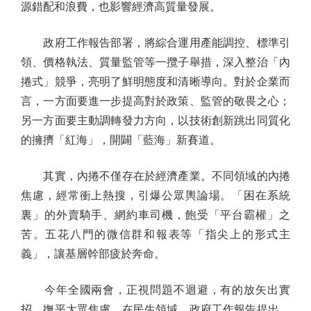
源錯配和浪費，也影響經濟高質量發展。
政府工作報告部署，將綜合運用產能調控、標準引
領、價格執法、質量監管等一攬子舉措，深入整治「內
捲式」競爭，亮明了鮮明態度和清晰導向。對於企業而
言，一方面要進一步提高對於政策、監管的敬畏之心；
另一方面要主動調轉發力方向，以技術創新跳出同質化
的擁擠「紅海」，開闢「藍海」新賽道。
其實，內捲不僅存在於經濟產業。不同領域的內捲
焦慮，經常衝上熱搜，引爆公眾輿論場。「困在系統
裏」的外賣騎手、網約車司機，飽受「平台霸權」之
苦。五花八門的微信群和報表等「指尖上的形式主
義」，讓基層幹部疲於奔命。
今年全國兩會，正視問題不迴避，有的放矢出實
招，撫平大眾焦慮。在民生領域，政府工作報告提出，