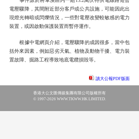
事件源於將軍澳區內一組13.2萬伏特供電線路短暫
電壓驟降，其間附近部分客戶或公共設施，可能因此出
現燈光轉暗或閃爍情況，一些對電壓改變較敏感的電力
裝置，或因啟動保護裝置而暫停運作。
根據中電網頁介紹，電壓驟降的成因很多，當中包
括外來因素，例如惡劣天氣、植物及動物干擾、電力裝
置故障、掘路工程導致地底電纜損毀等。
讀大公報PDF版面
香港大公文匯傳媒集團有限公司版權所有
© 1997-2026 WWW.TKWW.HK LIMITED.