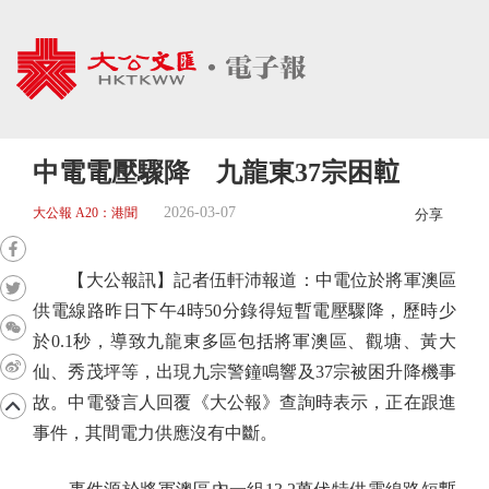
中電電壓驟降 九龍東37宗困𨋢
2026-03-07
大公報 A20：港聞
分享
【大公報訊】記者伍軒沛報道：中電位於將軍澳區
供電線路昨日下午4時50分錄得短暫電壓驟降，歷時少
於0.1秒，導致九龍東多區包括將軍澳區、觀塘、黃大
仙、秀茂坪等，出現九宗警鐘鳴響及37宗被困升降機事
故。中電發言人回覆《大公報》查詢時表示，正在跟進
事件，其間電力供應沒有中斷。