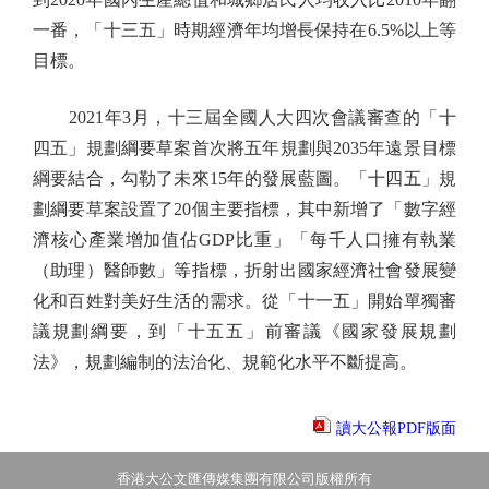
一番，「十三五」時期經濟年均增長保持在6.5%以上等
目標。
2021年3月，十三屆全國人大四次會議審查的「十
四五」規劃綱要草案首次將五年規劃與2035年遠景目標
綱要結合，勾勒了未來15年的發展藍圖。「十四五」規
劃綱要草案設置了20個主要指標，其中新增了「數字經
濟核心產業增加值佔GDP比重」「每千人口擁有執業
（助理）醫師數」等指標，折射出國家經濟社會發展變
化和百姓對美好生活的需求。從「十一五」開始單獨審
議規劃綱要，到「十五五」前審議《國家發展規劃
法》，規劃編制的法治化、規範化水平不斷提高。
讀大公報PDF版面
香港大公文匯傳媒集團有限公司版權所有