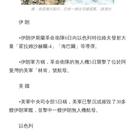
圖：衛星圖片顯示，巴林一棟住宅樓遇襲。\路透社
伊 朗
•伊朗伊斯蘭革命衛隊6日向以色列特拉維夫發射大
量「霍拉姆沙赫爾-4」「海巴爾」等導彈。
•伊朗軍方稱，革命衛隊的無人機5日襲擊了位於阿
曼灣的美軍「林肯」號航母。
美 國
•美軍中央司令部5日稱，美軍已擊沉或摧毀了30多
艘伊朗軍艦，並擊中一艘伊朗無人機航母。
以色列