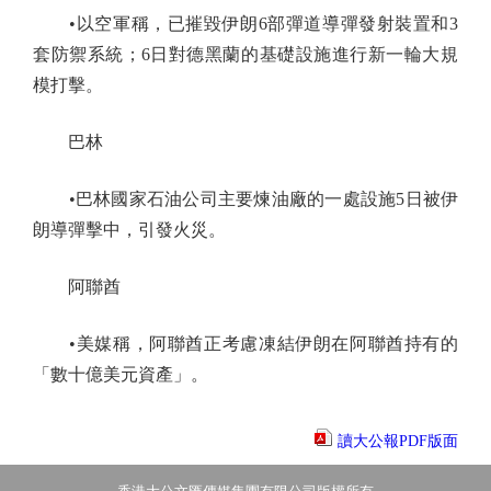
•以空軍稱，已摧毀伊朗6部彈道導彈發射裝置和3
套防禦系統；6日對德黑蘭的基礎設施進行新一輪大規
模打擊。
巴林
•巴林國家石油公司主要煉油廠的一處設施5日被伊
朗導彈擊中，引發火災。
阿聯酋
•美媒稱，阿聯酋正考慮凍結伊朗在阿聯酋持有的
「數十億美元資產」。
讀大公報PDF版面