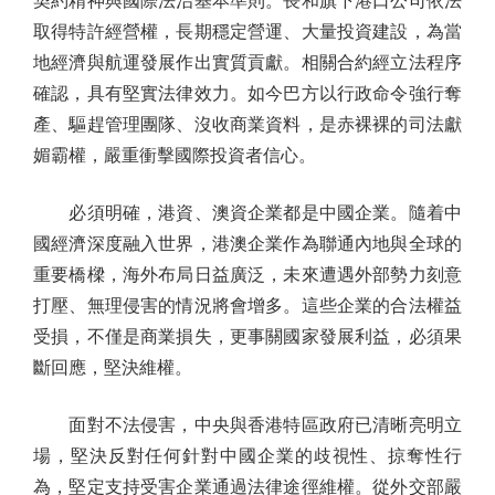
契約精神與國際法治基本準則。長和旗下港口公司依法
取得特許經營權，長期穩定營運、大量投資建設，為當
地經濟與航運發展作出實質貢獻。相關合約經立法程序
確認，具有堅實法律效力。如今巴方以行政命令強行奪
產、驅趕管理團隊、沒收商業資料，是赤裸裸的司法獻
媚霸權，嚴重衝擊國際投資者信心。
必須明確，港資、澳資企業都是中國企業。隨着中
國經濟深度融入世界，港澳企業作為聯通內地與全球的
重要橋樑，海外布局日益廣泛，未來遭遇外部勢力刻意
打壓、無理侵害的情況將會增多。這些企業的合法權益
受損，不僅是商業損失，更事關國家發展利益，必須果
斷回應，堅決維權。
面對不法侵害，中央與香港特區政府已清晰亮明立
場，堅決反對任何針對中國企業的歧視性、掠奪性行
為，堅定支持受害企業通過法律途徑維權。從外交部嚴