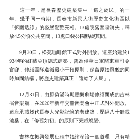
這一年，是長春歷史建築集中「還之於民」的一
年。幾乎同一時期，長春市新民大街歷史文化街區以
「拆圍透綠」的姿態驚艷亮相。13處院落圍牆消失，釋
放4.5公頃公共空間，13處口袋公園點綴其間。
9月30日，松苑咖啡館正式對外開放。這座始建於1
934年的紅牆尖頂德式建築，曾為侵華日軍關東軍司令
官邸，修繕團隊遵循最小干預原則，保留原始風貌的同
時加固結構，將歷史建築真正「還給了人民」。
12月31日，由原偽滿時期豐樂劇場修繕而成的吉林
省音樂廳，在2026年新年交響音樂會中正式對外開放。
這座承載幾代長春人光影記憶的老建築，歷經八十餘載
滄桑，在「修舊如初」的原則下完成蛻變。
吉林在振興發展征程中始終深諳一個道理：只有精