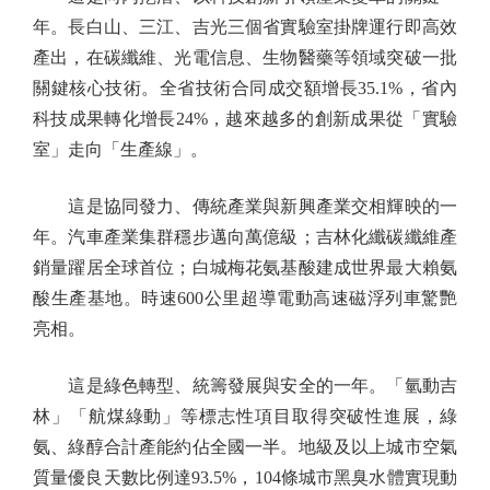
年。長白山、三江、吉光三個省實驗室掛牌運行即高效
產出，在碳纖維、光電信息、生物醫藥等領域突破一批
關鍵核心技術。全省技術合同成交額增長35.1%，省內
科技成果轉化增長24%，越來越多的創新成果從「實驗
室」走向「生產線」。
這是協同發力、傳統產業與新興產業交相輝映的一
年。汽車產業集群穩步邁向萬億級；吉林化纖碳纖維產
銷量躍居全球首位；白城梅花氨基酸建成世界最大賴氨
酸生產基地。時速600公里超導電動高速磁浮列車驚艷
亮相。
這是綠色轉型、統籌發展與安全的一年。「氫動吉
林」「航煤綠動」等標志性項目取得突破性進展，綠
氨、綠醇合計產能約佔全國一半。地級及以上城市空氣
質量優良天數比例達93.5%，104條城市黑臭水體實現動