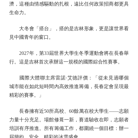
濟，這種由情感驅動的扎根，遠比任何政策招商都更具
生命力。
大冬會「搭台」，搭的是吉林形象，更是讓世界看
見中國青年的窗口。
2027年，第33屆世界大學生冬季運動會將在長春舉
行。這是吉林首次承辦這一規模的國際綜合性賽事。
國際大體聯主席雷諾·艾德評價：「從未見過哪個
城市能在如此短時間內高效推進籌備，長春定會呈現最
精彩的賽事。」
長春擁有近50所高校、60餘萬在校大學生——志願
力量十分充足。場館修葺一新，賽道驗收在即，志願者
培訓有序推進。所有籌備工作，都圍繞一個目標：辦一
屆簡約、安全、精彩的冰雪盛會。