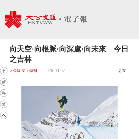
向天空·向根脈·向深處·向未來—今日
之吉林
2026-03-07
大公報 B1：特刊
分享