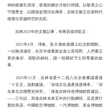
神的根脈扎得深，發展的腳步才能行得穩。以敬畏之心
守護歷史，以開放姿態活化傳承，吉林文脈正在新時代
煥發出穿越時空的光彩。
吉林2025年的文脈記事，有兩頁值得駐足：
2025年4月，琿春。吳大澂收復國土紀念館開館。
一位晚清邊臣，在百年後重新走進公眾視野。人們看泛
黃的奏折、斑駁的銅柱，讀一段關於守土與尊嚴的故
事。
2025年11月，吉林省委十二屆八次全會審議通過
「十五五」規劃建議。「加強文化遺產保護傳承」「深
化東北抗聯歷史研究」「推進吉林特色博物館群建設」
——三句話，寫進吉林未來五年的行動綱領，這是實打
實的承諾。中國航空博物館、一汽博物館、黃金博物館