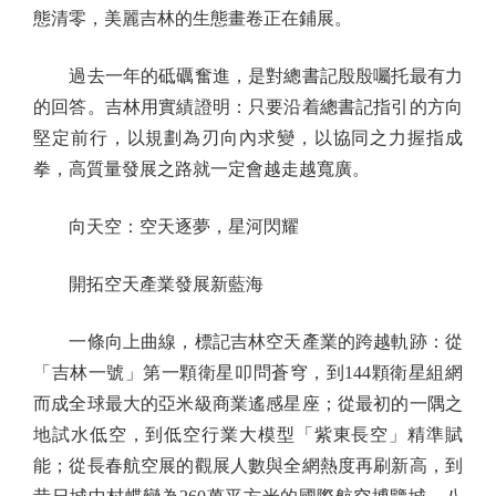
態清零，美麗吉林的生態畫卷正在鋪展。
過去一年的砥礪奮進，是對總書記殷殷囑托最有力
的回答。吉林用實績證明：只要沿着總書記指引的方向
堅定前行，以規劃為刃向內求變，以協同之力握指成
拳，高質量發展之路就一定會越走越寬廣。
向天空：空天逐夢，星河閃耀
開拓空天產業發展新藍海
一條向上曲線，標記吉林空天產業的跨越軌跡：從
「吉林一號」第一顆衛星叩問蒼穹，到144顆衛星組網
而成全球最大的亞米級商業遙感星座；從最初的一隅之
地試水低空，到低空行業大模型「紫東長空」精準賦
能；從長春航空展的觀展人數與全網熱度再刷新高，到