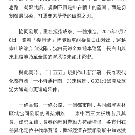
思路、凝聚共識。規劃不再是掛在牆上的藍圖，而是切
割發展阻礙、打通要素壁壘的破題之刃。
協同發展，重在握指成拳、一體推進。2025年9月2
8日，隨着「復興號」智能動車組從長白山駛出，穿越
崇山峻嶺奔向沈陽，沈白高鐵全線通車運營，長白山與
東北腹地乃至全國的聯系從未如此緊密。
與此同時，「十五五」規劃作出新部署，長春現代
化都市圈「一小時通行圈」加速構建，G331沿邊開放旅
游大通道向更遠處延伸。
一條高鐵、一條公路、一個都市圈，共同織就吉林
區域協同發展的骨架網絡——東中西三大板塊各展其
長、優勢互補，長春的輻射帶動力持續增強，各市州在
差異化定位中找準賽道，縣域經濟在競相發展中加速激