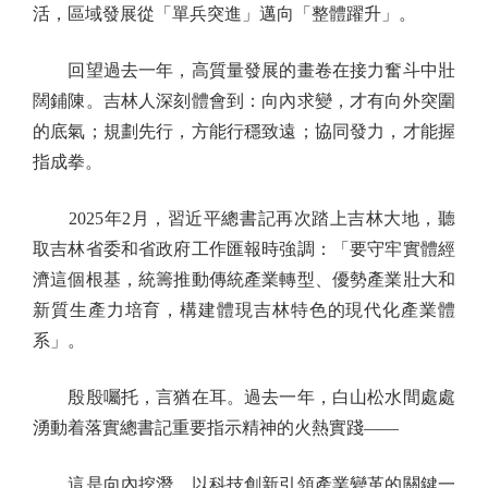
活，區域發展從「單兵突進」邁向「整體躍升」。
回望過去一年，高質量發展的畫卷在接力奮斗中壯
闊鋪陳。吉林人深刻體會到：向內求變，才有向外突圍
的底氣；規劃先行，方能行穩致遠；協同發力，才能握
指成拳。
2025年2月，習近平總書記再次踏上吉林大地，聽
取吉林省委和省政府工作匯報時強調：「要守牢實體經
濟這個根基，統籌推動傳統產業轉型、優勢產業壯大和
新質生產力培育，構建體現吉林特色的現代化產業體
系」。
殷殷囑托，言猶在耳。過去一年，白山松水間處處
湧動着落實總書記重要指示精神的火熱實踐——
這是向內挖潛、以科技創新引領產業變革的關鍵一