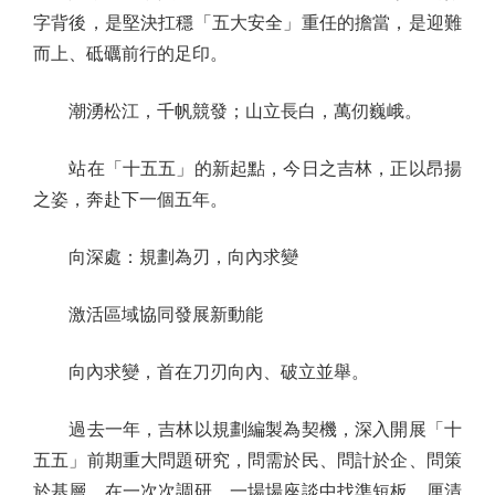
字背後，是堅決扛穩「五大安全」重任的擔當，是迎難
而上、砥礪前行的足印。
潮湧松江，千帆競發；山立長白，萬仞巍峨。
站在「十五五」的新起點，今日之吉林，正以昂揚
之姿，奔赴下一個五年。
向深處：規劃為刃，向內求變
激活區域協同發展新動能
向內求變，首在刀刃向內、破立並舉。
過去一年，吉林以規劃編製為契機，深入開展「十
五五」前期重大問題研究，問需於民、問計於企、問策
於基層，在一次次調研、一場場座談中找準短板、厘清