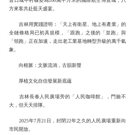
昔日城中村蝶變為260萬平方米的國際航空博覽城，八
方來客共赴藍天盛宴。
吉林用實踐證明：「天上有衛星、地上有產業」的
全鏈條格局已初具規模，「跟跑」之後的「並跑」與
「領跑」正在加速，走出老工業基地轉型升級的萬千氣
象。
向根脈：文脈流淌，古韻新聲
厚植文化自信發展新底蘊
吉林長春人民廣場旁的「人民咖啡館」，門臉不
大，但天天排隊。
2025年7月21日，封閉22年之久的人民廣場重新向
市民開放。