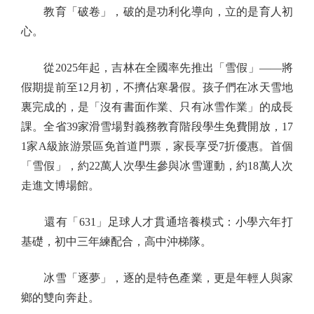
教育「破卷」，破的是功利化導向，立的是育人初
心。
從2025年起，吉林在全國率先推出「雪假」——將
假期提前至12月初，不擠佔寒暑假。孩子們在冰天雪地
裏完成的，是「沒有書面作業、只有冰雪作業」的成長
課。全省39家滑雪場對義務教育階段學生免費開放，17
1家A級旅游景區免首道門票，家長享受7折優惠。首個
「雪假」，約22萬人次學生參與冰雪運動，約18萬人次
走進文博場館。
還有「631」足球人才貫通培養模式：小學六年打
基礎，初中三年練配合，高中沖梯隊。
冰雪「逐夢」，逐的是特色產業，更是年輕人與家
鄉的雙向奔赴。