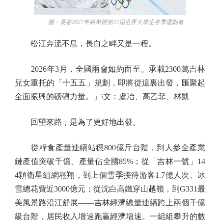
圖：長春2027年將舉辦第33屆世界大學生冬季運動會
松江奔流不息，長白之畔又是一程。
2026年3月，全國兩會如約而至。承載2300萬吉林
兒女重托的「十五五」規劃，即將從這裏出發，匯聚起
全面振興的磅礡力量。」\文：盧冶、高乙菲、林凱
回望來路，是為了更好地出發。
從糧食產量連續站穩800億斤台階，到人參全產業
鏈產值突破千億、產量佔全國85%；從「吉林一號」14
4顆衛星組網翱翔，到上個雪季接待游客1.7億人次、冰
雪總花費近3000億元；從沈白高鐵穿山越嶺，到G331最
美風景路沿江舒展——吉林經濟總量連續跨上兩個千億
級台階，居民收入增速跑贏經濟增速。一組組攀升的數