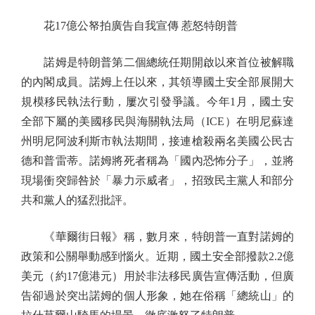
花17億公帑拍廣告自我宣傳 惹怒特朗普
諾姆是特朗普第二個總統任期開啟以來首位被解職
的內閣成員。諾姆上任以來，其領導國土安全部展開大
規模移民執法行動，屢次引發爭議。今年1月，國土安
全部下屬的美國移民與海關執法局（ICE）在明尼蘇達
州明尼阿波利斯市執法期間，接連槍殺兩名美國公民古
德和普雷蒂。諾姆將死者稱為「國內恐怖分子」，並將
現場衝突歸咎於「暴力示威者」，招致民主黨人和部分
共和黨人的猛烈批評。
《華爾街日報》稱，數月來，特朗普一直對諾姆的
政策和公關舉動感到惱火。近期，國土安全部撥款2.2億
美元（約17億港元）用於非法移民廣告宣傳活動，但廣
告卻過於突出諾姆的個人形象，她在俗稱「總統山」的