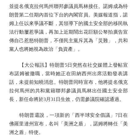
並提名俄克拉何馬州聯邦參議員馬林接任。諾姆成為特
朗普第二任期內首位下台的內閣官員。美媒報道指，諾
姆上任以來爭議不斷，其領導下的國土安全部的移民執
法行動屢惹爭議，再加上近期鬧出花巨額公帑拍廣告宣
傳自己惹怒特朗普，不僅民主黨斥其為「災難」，共和
黨人也將她視為政治「負資產」。
【大公報訊】特朗普5日突然在社交媒體上發帖宣
布諾姆被撤職，當時她正在田納西州出席活動發表講
話，未提前知曉消息。特朗普同時宣布，他將提名俄克
拉何馬州的共和黨籍聯邦參議員馬林出任國土安全部
長，新任命將於3月31日生效，仍需參議院確認通過。
特朗普還說，一項新的「西半球安全倡議」7日在
佛羅里達州宣布，名叫「美洲之盾」，諾姆將轉任「美
洲之盾」特使。