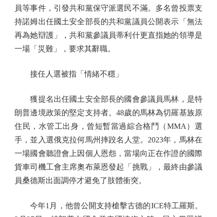
員等事件，引發共和黨保守派選民不滿。多名曾投票支
持諾姆出任國土安全部長的共和黨議員公開表示「無法
再為她辯護」，共和黨參議員蒂利什更直指她的領導是
一場「災難」，要求其辭職。
接任人選被指「情緒不穩」
獲提名出任國土安全部長的國會參議員馬林，是特
朗普邊境政策的堅定支持者。48歲的馬林為切羅基族原
住民，水管工出身，曾短暫當過綜合格鬥（MMA）選
手，並入選俄克拉何馬州摔跤名人堂。2023年，馬林在
一場國會聽證會上因個人恩怨，當場向正在作證的國際
貨車司機工會主席奧布萊恩發起「挑戰」，最終由參議
員桑德斯出面調停才避免了肢體衝突。
今年1月，他曾公開支持槍擊古德的ICE特工羅斯。