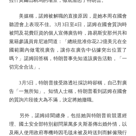
拉什莫爾山騎馬的場景，徹底激怒了特朗普。
美媒稱，諾姆被解職的直接原因，是她本周在國會
聽證會上表現不佳。3月3日至4日，諾姆在國會質詢時
被問及花費巨資的個人宣傳廣告時，路易斯安那州共和
黨籍參議員肯尼迪問道：「總統批准你花2.2億美元在全
國範圍內做電視廣告，讓你在廣告中佔據突出位置了
嗎？」諾姆回答稱，特朗普事先知道該廣告活動，「一
切完全合法」。
3月5日，特朗普接受路透社採訪時卻稱，自己對廣
告「一無所知」。知情人士稱，特朗普看到諾姆在國會
的質詢片段後大為不滿，決定將她撤職。
另外，諾姆緋聞纏身，包括她與特朗普前競選經
理、國土安全部特別顧問萊萬多夫斯基傳出婚外情，以
及兩人使用政府專機時因毛毯未被及時送到而解僱飛行