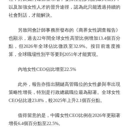
以及加強女性人才的晉升途徑，認為此只能透過持續的
社會對話，才能解決。
另致同會計師事務所發布的《商界女性調查報告》
也顯示，過去22年間全球女性高管比例增加13.4個百分
點，但2026年全球佔比微跌至32.9%。按目前進度推
算，全球職場性別平等要到2051年才能實現。
內地女性CEO佔比增至22.5%
此外，報告亦指出關鍵高管職位的女性參與率出現
策略性增長，特別是行政總裁職位最為顯著。全球女性
CEO佔比達23.8%，較2025年上升2.1個百分點。
值得留意的是，中國女性CEO比例在2026年更顯著
增長6.4個百分點至22.5%。