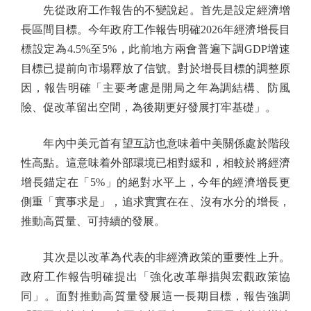
先從政府工作報告的不變說起。首先是設定經濟增
長區間目標。今年政府工作報告明確2026年經濟增長目
標設定為4.5%至5%，此前地方兩會普遍下調GDP增速
目標已提前向市場釋放了信號。對於增長目標的調整原
因，報告明確「主要考慮是開局之年為調結構、防風
險、促改革留出空間，為後期更好發展打牢基礎」。
年內中美元首有望互訪也意味着中美關係處於階段
性高點。這意味着外部環境已相對緩和，相較於將經濟
增長錨定在「5%」的絕對水平上，今年的經濟增長更
側重「實事求是」，追求實實在在、沒有水分的增長，
推動高質量、可持續的發展。
其次是以改革為代表的非經濟政策的重要性上升。
政府工作報告明確提出「強化改革舉措與宏觀政策協
同」。面對推動高質量發展這一長期目標，報告強調