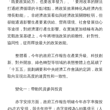
「既要政策給力， 也要改革發力」、「要用改革的辦法
打通經濟循環的卡點堵點，將政策效果轉化為經濟內生
增長動能」。非經濟政策看似與經濟政策關聯較弱，但
卻能通過影響生產要素供給、營商環境、社會發展信心
等途徑，對經濟運行產生影響。在實施更加積極有為的
宏觀政策基礎上，今年將增強政策的前瞻性、針對性、
協同性，從而釋放最大的政策效能。
整體看，今年的政府工作報告在產業升級、科技創
新、對外開放、綠色轉型等領域的表態整體上也延續了
「十五五」規劃綱要和中央經濟工作會議的定調，政策
取向呈現出高度的連貫性和一致性。
變化一：帶動民資參與投資
赤字安排方面，政府工作報告明確今年赤字率擬按
4%左右安排，與去年持平；赤字規模為5.89萬億元（人