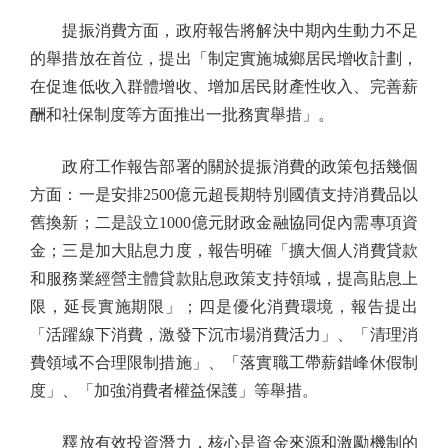
提振消費方面，政府報告將解決中期內生動力不足
的舉措放在首位，提出「制定實施城鄉居民增收計劃，
在促進低收入群體增收、增加居民財產性收入、完善薪
酬和社保制度等方面推出一批務實舉措」。
政府工作報告部署的關於提振消費的政策包括幾個
方面：一是安排2500億元超長期特別國債支持消費品以
舊換新；二是設立1000億元財政金融協同促內需專項資
金；三是加大貼息力度，報告明確「擴大個人消費貸款
和服務業經營主體貸款貼息政策支持領域，提高貼息上
限，延長實施期限」；四是優化消費環境，報告提出
「活躍線下消費，激發下沉市場消費活力」、「清理消
費領域不合理限制措施」、「落實職工帶薪錯峰休假制
度」、「加強消費者權益保護」等舉措。
釋放有效投資潛力，核心是資金來源和激勵機制的