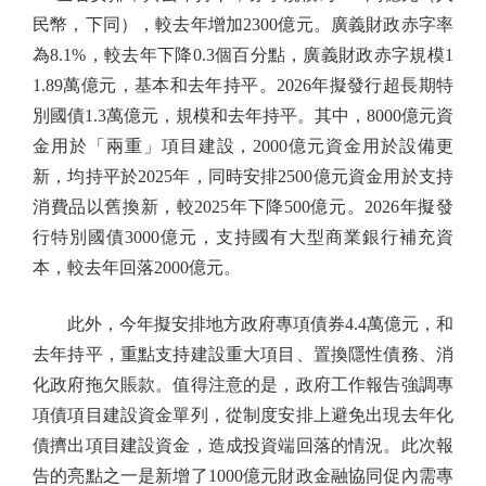
民幣，下同），較去年增加2300億元。廣義財政赤字率
為8.1%，較去年下降0.3個百分點，廣義財政赤字規模1
1.89萬億元，基本和去年持平。2026年擬發行超長期特
別國債1.3萬億元，規模和去年持平。其中，8000億元資
金用於「兩重」項目建設，2000億元資金用於設備更
新，均持平於2025年，同時安排2500億元資金用於支持
消費品以舊換新，較2025年下降500億元。2026年擬發
行特別國債3000億元，支持國有大型商業銀行補充資
本，較去年回落2000億元。
此外，今年擬安排地方政府專項債券4.4萬億元，和
去年持平，重點支持建設重大項目、置換隱性債務、消
化政府拖欠賬款。值得注意的是，政府工作報告強調專
項債項目建設資金單列，從制度安排上避免出現去年化
債擠出項目建設資金，造成投資端回落的情況。此次報
告的亮點之一是新增了1000億元財政金融協同促內需專