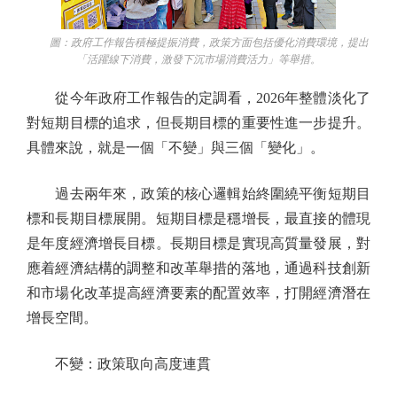
圖：政府工作報告積極提振消費，政策方面包括優化消費環境，提出
「活躍線下消費，激發下沉市場消費活力」等舉措。
從今年政府工作報告的定調看，2026年整體淡化了
對短期目標的追求，但長期目標的重要性進一步提升。
具體來說，就是一個「不變」與三個「變化」。
過去兩年來，政策的核心邏輯始終圍繞平衡短期目
標和長期目標展開。短期目標是穩增長，最直接的體現
是年度經濟增長目標。長期目標是實現高質量發展，對
應着經濟結構的調整和改革舉措的落地，通過科技創新
和市場化改革提高經濟要素的配置效率，打開經濟潛在
增長空間。
不變：政策取向高度連貫