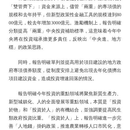
「雙管齊下」：資金來源上，儘管「兩重」的專項債的
規模和去年持平，但新型政策性金融工具的規模達到80
00億元，較去年增加3000億元。激勵機制上，報告明確
分類提高「兩重」中央投資補助標準，這意味着今年中
央將在投資端承擔更多責任，反映出「中央進、地方
穩」的政策思路。
同時，報告明確單列並提高用於項目建設的地方政
府專項債券額度，從制度安排上避免出現去年化債擠出
項目建設資金，造成投資增速回落的情況。
報告明確今年投資的重點領域將聚焦新質生產力、
新型城鎮化、人的全面發展等重點領域，本質是「投資
於物」和「投資於人」的有機結合，並強調要提高民生
類政府投資比重。「投資於人」上，報告明確進一步完
善「人地錢」掛鈎政策，推進農業轉移人口市民化，意