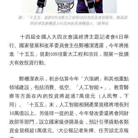
圖：「十五五」規劃109項重大工程和項目包括具身智能等。圖為深
圳全球首家機器人6S店內的具身機器人。\新華社
十四屆全國人大四次會議經濟主題記者會6日舉
行。國家發展和改革委員會主任鄭柵潔透露，今年將推
進「十五五」規劃109項重大工程和項目，開展一批擴
大有效投資行動。
鄭柵潔表示，初步估算今年「六張網」和其他重點
領域建設，包括消費、低空、「人工智能＋」、教育醫
療等方面在內的投資將超過7萬億元（人民幣，下
同）。「十五五」末，人工智能相關產業規模將增長到
10萬億以上。另值得一提的是，今年發改委還將會同財
政部等部門，設立國家級併購基金，預計引導撬動各類
資金規模超1萬億元。\大公報記者朱燁、任芳頡北京報