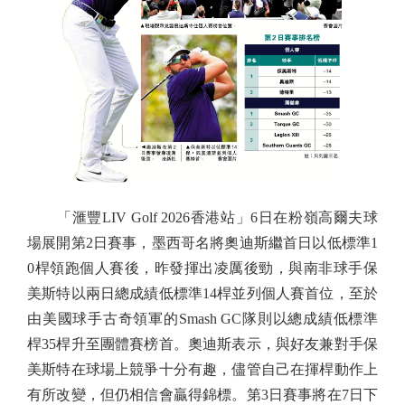
「滙豐LIV Golf 2026香港站」6日在粉嶺高爾夫球
場展開第2日賽事，墨西哥名將奧迪斯繼首日以低標準1
0桿領跑個人賽後，昨發揮出凌厲後勁，與南非球手保
美斯特以兩日總成績低標準14桿並列個人賽首位，至於
由美國球手古奇領軍的Smash GC隊則以總成績低標準
桿35桿升至團體賽榜首。奧迪斯表示，與好友兼對手保
美斯特在球場上競爭十分有趣，儘管自己在揮桿動作上
有所改變，但仍相信會贏得錦標。第3日賽事將在7日下