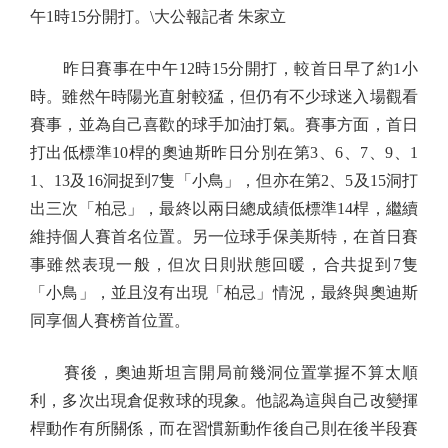
午1時15分開打。\大公報記者 朱家立
昨日賽事在中午12時15分開打，較首日早了約1小
時。雖然午時陽光直射較猛，但仍有不少球迷入場觀看
賽事，並為自己喜歡的球手加油打氣。賽事方面，首日
打出低標準10桿的奧迪斯昨日分別在第3、6、7、9、1
1、13及16洞捉到7隻「小鳥」，但亦在第2、5及15洞打
出三次「柏忌」，最終以兩日總成績低標準14桿，繼續
維持個人賽首名位置。另一位球手保美斯特，在首日賽
事雖然表現一般，但次日則狀態回暖，合共捉到7隻
「小鳥」，並且沒有出現「柏忌」情況，最終與奧迪斯
同享個人賽榜首位置。
賽後，奧迪斯坦言開局前幾洞位置掌握不算太順
利，多次出現倉促救球的現象。他認為這與自己改變揮
桿動作有所關係，而在習慣新動作後自己則在後半段賽