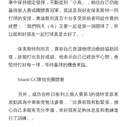
事中保持穩定發揮，不斷捉到「小鳥」，相信自己仍能
贏得個人賽或團體賽冠軍。當談及與好友保美斯特一同
打球的安排，奧迪斯則直言十分享受與前者同組作賽的
經歷：「我們明天（今）又要一起從第一洞開球了，所
以能和好朋友一起打球真是太好了。」
保美斯特則坦言，賽前自己曾讓物理治療師協助回
復，故能打出良好成績。他表示自己已經放平心態，會
堅持打好每一球，等待贏球的機會來臨。
Smash GC隊領先團體賽
另外，成功在昨日衝到上個人賽第3的德特里原來
差點因為中東衝突無法參賽，「比賽前我有點緊張，擔
心自己未能有充分準備，幸好我有足夠休息並和教練進
行了訓練。」