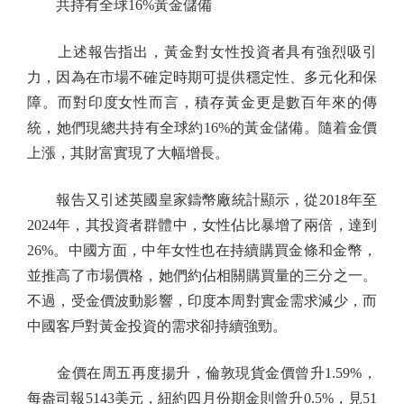
共持有全球16%黃金儲備
上述報告指出，黃金對女性投資者具有強烈吸引
力，因為在市場不確定時期可提供穩定性、多元化和保
障。而對印度女性而言，積存黃金更是數百年來的傳
統，她們現總共持有全球約16%的黃金儲備。隨着金價
上漲，其財富實現了大幅增長。
報告又引述英國皇家鑄幣廠統計顯示，從2018年至
2024年，其投資者群體中，女性佔比暴增了兩倍，達到
26%。中國方面，中年女性也在持續購買金條和金幣，
並推高了市場價格，她們約佔相關購買量的三分之一。
不過，受金價波動影響，印度本周對實金需求減少，而
中國客戶對黃金投資的需求卻持續強勁。
金價在周五再度揚升，倫敦現貨金價曾升1.59%，
每盎司報5143美元，紐約四月份期金則曾升0.5%，見51