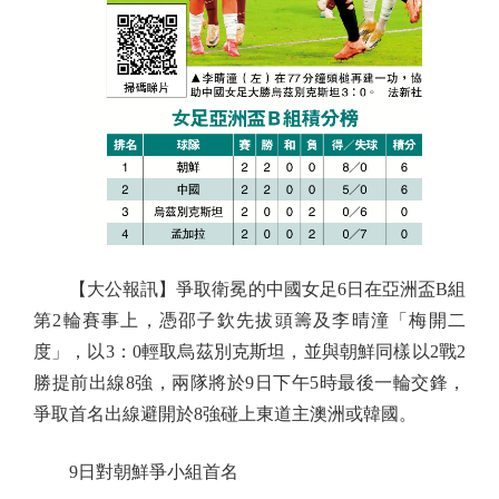
【大公報訊】爭取衛冕的中國女足6日在亞洲盃B組
第2輪賽事上，憑邵子欽先拔頭籌及李晴潼「梅開二
度」，以3：0輕取烏茲別克斯坦，並與朝鮮同樣以2戰2
勝提前出線8強，兩隊將於9日下午5時最後一輪交鋒，
爭取首名出線避開於8強碰上東道主澳洲或韓國。
9日對朝鮮爭小組首名