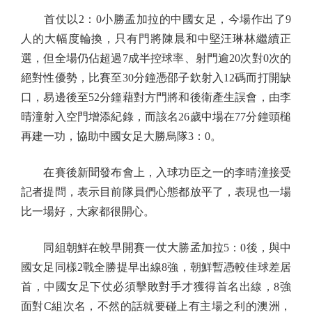
首仗以2：0小勝孟加拉的中國女足，今場作出了9
人的大幅度輪換，只有門將陳晨和中堅汪琳林繼續正
選，但全場仍佔超過7成半控球率、射門逾20次對0次的
絕對性優勢，比賽至30分鐘憑邵子欽射入12碼而打開缺
口，易邊後至52分鐘藉對方門將和後衛產生誤會，由李
晴潼射入空門增添紀錄，而該名26歲中場在77分鐘頭槌
再建一功，協助中國女足大勝烏隊3：0。
在賽後新聞發布會上，入球功臣之一的李晴潼接受
記者提問，表示目前隊員們心態都放平了，表現也一場
比一場好，大家都很開心。
同組朝鮮在較早開賽一仗大勝孟加拉5：0後，與中
國女足同樣2戰全勝提早出線8強，朝鮮暫憑較佳球差居
首，中國女足下仗必須擊敗對手才獲得首名出線，8強
面對C組次名，不然的話就要碰上有主場之利的澳洲，