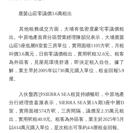
鹿茵山莊零議價3.6萬租出
其他租務成交方面，大埔有低密度豪宅零議價租
出。中原地產首席分區營業經理陳韻兒表示，大埔鹿茵
山莊5座低層B室套三房單位，實用面積1105方呎，月租
叫價3.6萬元，日前零議價租出，實用呎租32.6元。租客
為外區客，見屋苑環境舒適，即決定租入自住。據了
解，業主早於2005年以730萬元購入單位，租金回報5.9
厘。
入伙盤西沙SIERRA SEA租賃持續暢旺，中原地產
分行經理曾嘉滙表示，SIERRA SEA第1A期3座中層D
室，實用面積574方呎，三房間隔，議價至2.35萬元租
出，實用呎租40.9元。租客為外區客，業主於2025年5月
以614萬元購入單位，是次租出可享約4.6厘租金回報。