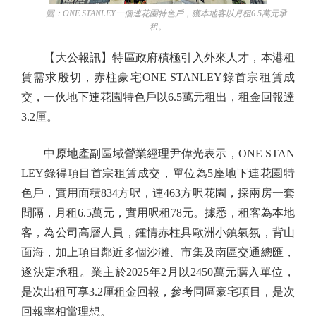
圖：ONE STANLEY一個連花園特色戶，獲本地客以月租6.5萬元承
租。
【大公報訊】特區政府積極引入外來人才，本港租
賃需求殷切，赤柱豪宅ONE STANLEY錄首宗租賃成
交，一伙地下連花園特色戶以6.5萬元租出，租金回報達
3.2厘。
中原地產副區域營業經理尹偉光表示，ONE STAN
LEY錄得項目首宗租賃成交，單位為5座地下連花園特
色戶，實用面積834方呎，連463方呎花園，採兩房一套
間隔，月租6.5萬元，實用呎租78元。據悉，租客為本地
客，為公司高層人員，鍾情赤柱具歐洲小鎮氣氛，背山
面海，加上項目鄰近多個沙灘、市集及南區交通總匯，
遂決定承租。業主於2025年2月以2450萬元購入單位，
是次出租可享3.2厘租金回報，參考同區豪宅項目，是次
回報率相當理想。