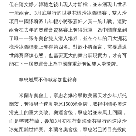
但在隋文靜／韓聰之後出現人才斷檔，並未湧現出世界
一流組合。3月底舉行的世界花樣滑冰錦標賽，雙人滑
項目中國隊將派出年輕小將張嘉軒／黃一航出戰。這對
組合在去年的奧運會資格賽上奪得冠軍，為中國隊拿到
了唯一一張冬奧會雙人滑入場券，並在今年的四大洲花
樣滑冰錦標賽上奪得第四名。對於小將而言，需要通過
世錦賽磨煉心態，也需要更大的舞台展現實力，才有可
能在下一屆奧運會上為中國隊重新奪回雙人滑獎牌。
寧忠岩馬不停歇參加世錦賽
米蘭冬奧會上，寧忠岩爆冷擊敗美國天才少年斯托
爾茨，奪得男子速度滑冰1500米金牌，取得中國冬奧速
滑史上的重大突破。奧運會後，寧忠岩並未馬上回國，
而是轉戰荷蘭，參加3月初在荷蘭海倫芬舉行的速度滑
冰短距離世錦賽。米蘭冬奧會後，寧忠岩已將目光投向