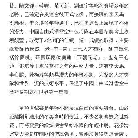
替。隋文靜／韓聰、范可新、劉佳宇等叱咤賽場多年的
老將，已確定在奧運會後正式退役，而接班的李天馬、
劉瀚彬、李文淏等年輕選手，已在奧運會上展現了不俗
的潛力。中國自由式滑雪空中技巧隊在本屆冬奧會上收
穫頗豐，取得了2金3銅的佳績。這一成績的取得，主要
緣於隊伍形成「老─中─青」三代人才梯隊。隊中既包
括徐夢桃、齊廣璞兩位奧運「五朝元老」，也有王心
迪、邵琪等正處於當打之年的中堅力量，還有李天馬、
李心鵬、陳梅婷等頗具潛力的年輕小將。完整的人才梯
隊和世界一流的技術水平，保證了中國自由式滑雪空中
技巧長期處在世界第一集團。
單項世錦賽是年輕小將展現自己的重要舞台。由於
距離剛剛結束的冬奧會時間較近，不少名將會缺席世錦
賽，而將寶貴的鍛煉機會留給本國的年輕小將。花樣滑
冰雙人滑是中國隊的傳統強項，曾兩次奪得奧運金牌，