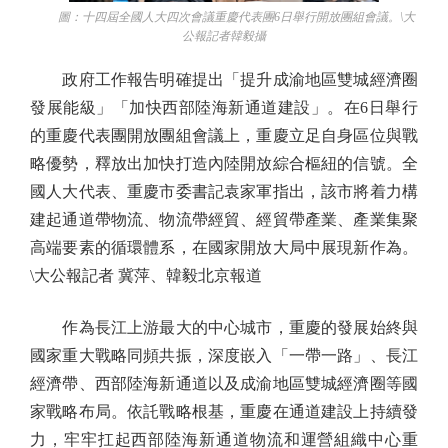
圖：十四屆全國人大四次會議重慶代表團6日舉行開放團組會議。\大
公報記者韓毅攝
政府工作報告明確提出「提升成渝地區雙城經濟圈
發展能級」「加快西部陸海新通道建設」。在6日舉行
的重慶代表團開放團組會議上，重慶立足自身區位與戰
略優勢，釋放出加快打造內陸開放綜合樞紐的信號。全
國人大代表、重慶市委書記袁家軍指出，該市將着力構
建起通道帶物流、物流帶經貿、經貿帶產業、產業集聚
高端要素的循環體系，在國家開放大局中展現新作為。
\大公報記者 冀萍、韓毅北京報道
作為長江上游最大的中心城市，重慶的發展始終與
國家重大戰略同頻共振，深度嵌入「一帶一路」、長江
經濟帶、西部陸海新通道以及成渝地區雙城經濟圈等國
家戰略布局。依託戰略根基，重慶在通道建設上持續發
力，牢牢扛起西部陸海新通道物流和運營組織中心重