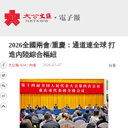
2026全國兩會/重慶：通道達全球 打
造內陸綜合樞紐
2026-03-07
大公報 A14：內地
分享