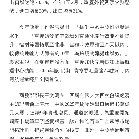
出口增速達73.5%。今年1至2月，重慶外貿延續火熱態
勢，進口增長39%，出口增長31%。
今年政府工作報告提出，「提升中歐中亞班列發展
水平」。「重慶始發的中歐班列常態化開行效能不斷提
升，輻射範圍拓展至北非，全程時效壓縮至25天以內，
較傳統運輸方式節省約10天，為跨境物流提速增效。」
袁家軍說，在航運建設方面，重慶加快完善長江上游航
運中心功能，2025年該市港口貨物吞吐量達2.4億噸，內
河航運量穩居全國首位。
商務部部長王文濤在十四屆全國人大四次會議經濟
主題記者會上表示，中國2025年貨物進出口邁過45萬億
元大關，連續9年實現增長。通道的暢通，為重慶開拓
國際市場築牢了堅實根基，該市推進百團千企國際市場
開拓計劃，把貿易觸角伸向拉美、非洲、中亞等新興市
場，逐步形成多元外貿格局。