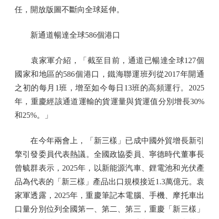
任，開放版圖不斷向全球延伸。
新通道暢達全球586個港口
袁家軍介紹，「截至目前，通道已暢達全球127個
國家和地區的586個港口，鐵海聯運班列從2017年開通
之初的每月1班，增至如今每日13班的高頻運行。2025
年，重慶經該通道運輸的貨運量與貨運值分別增長30%
和25%。」
在今年兩會上，「新三樣」已成中國外貿增長新引
擎引發委員代表熱議。全國政協委員、寧德時代董事長
曾毓群表示，2025年，以新能源汽車、鋰電池和光伏產
品為代表的「新三樣」產品出口規模接近1.3萬億元。袁
家軍透露，2025年，重慶筆記本電腦、手機、摩托車出
口量分別位列全國第一、第二、第三，重慶「新三樣」