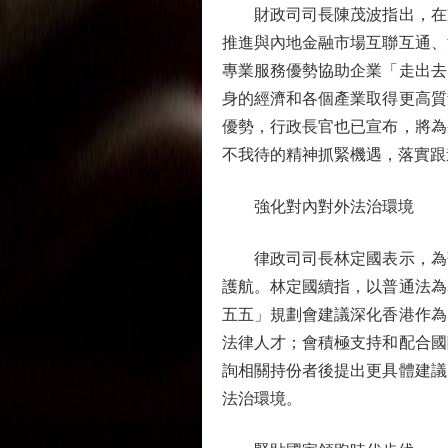
財政司司長陳茂波指出，在支
推進與內地金融市場互聯互通、
專業服務優勢協助企業「走出去
身的經濟和各個產業取得更高質
優勢，行政長官也已宣布，將為
不我待的精神抓緊機遇，落實跟
強化對內對外法治環境
律政司司長林定國表示，為落
護航。林定國續指，以普通法為
五五」規劃會建議深化香港作為
法律人才；會積極支持和配合國
詢相關持份者後提出更具體建議
法治環境。