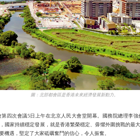
圖：北部都會區是香港未來經濟發展新動力。
四次會議5日上午在北京人民大會堂開幕。國務院總理李強
，國家持續穩定發展，就是香港繁榮穩定、毋懼外圍挑戰的最
要機遇，堅定了大家砥礪奮鬥的信心，令人振奮。