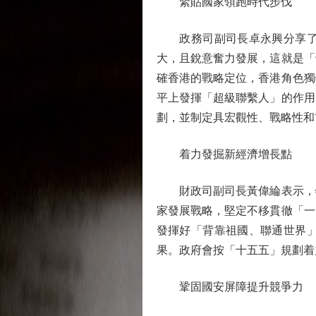
緊貼國家領跑時代步伐
政務司副司長卓永興分享了三
大，且銳意奮力發展，這就是「
確香港的戰略定位，香港角色獨
平上發揮「超級聯繫人」的作用
劃，並制定具宏觀性、戰略性和
着力發掘新經濟增長點
財政司副司長黃偉綸表示，特
家發展戰略，堅定不移貫徹「一
發揮好「背靠祖國、聯通世界
果。政府會按「十五五」規劃着
鞏固國安屏障提升競爭力