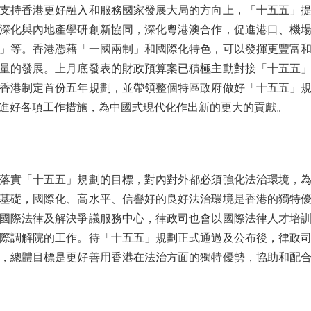
持香港更好融入和服務國家發展大局的方向上，「十五五」提
深化與內地產學研創新協同，深化粵港澳合作，促進港口、機
」等。香港憑藉「一國兩制」和國際化特色，可以發揮更豐富
量的發展。上月底發表的財政預算案已積極主動對接「十五五
香港制定首份五年規劃，並帶領整個特區政府做好「十五五」
進好各項工作措施，為中國式現代化作出新的更大的貢獻。
實「十五五」規劃的目標，對內對外都必須強化法治環境，為
基礎，國際化、高水平、信譽好的良好法治環境是香港的獨特
國際法律及解決爭議服務中心，律政司也會以國際法律人才培
際調解院的工作。待「十五五」規劃正式通過及公布後，律政
，總體目標是更好善用香港在法治方面的獨特優勢，協助和配