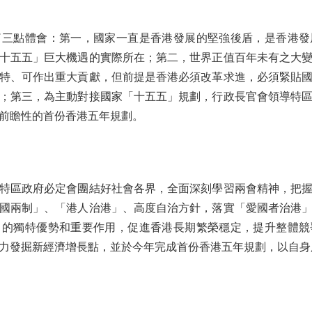
點體會：第一，國家一直是香港發展的堅強後盾，是香港發
十五五」巨大機遇的實際所在；第二，世界正值百年未有之大
特、可作出重大貢獻，但前提是香港必須改革求進，必須緊貼
；第三，為主動對接國家「十五五」規劃，行政長官會領導特
前瞻性的首份香港五年規劃。
區政府必定會團結好社會各界，全面深刻學習兩會精神，把握
國兩制」、「港人治港」、高度自治方針，落實「愛國者治港
」的獨特優勢和重要作用，促進香港長期繁榮穩定，提升整體競
力發掘新經濟增長點，並於今年完成首份香港五年規劃，以自身